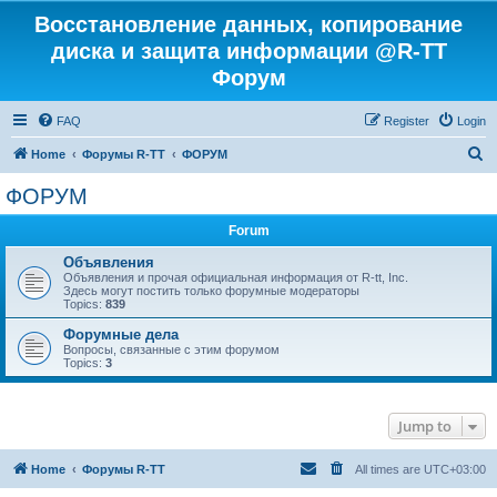
Восстановление данных, копирование
диска и защита информации @R-TT
Форум
FAQ
Register
Login
S
Home
Форумы R-TT
ФОРУМ
e
ФОРУМ
a
Forum
r
c
Объявления
Объявления и прочая официальная информация от R-tt, Inc.
h
Здесь могут постить только форумные модераторы
Topics:
839
Форумные дела
Вопросы, связанные с этим форумом
Topics:
3
Jump to
Home
Форумы R-TT
All times are
UTC+03:00