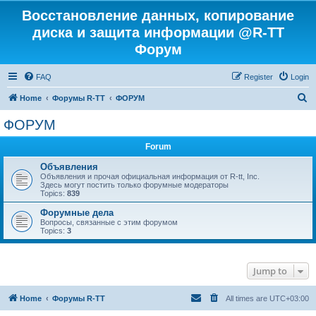
Восстановление данных, копирование
диска и защита информации @R-TT
Форум
FAQ
Register
Login
S
Home
Форумы R-TT
ФОРУМ
e
ФОРУМ
a
Forum
r
c
Объявления
Объявления и прочая официальная информация от R-tt, Inc.
h
Здесь могут постить только форумные модераторы
Topics:
839
Форумные дела
Вопросы, связанные с этим форумом
Topics:
3
Jump to
Home
Форумы R-TT
All times are
UTC+03:00