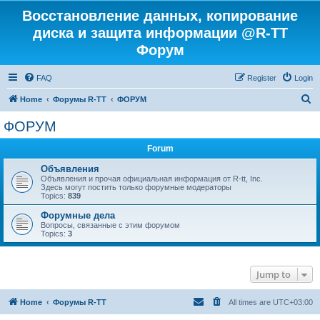
Восстановление данных, копирование
диска и защита информации @R-TT
Форум
FAQ
Register
Login
S
Home
Форумы R-TT
ФОРУМ
e
ФОРУМ
a
Forum
r
c
Объявления
Объявления и прочая официальная информация от R-tt, Inc.
h
Здесь могут постить только форумные модераторы
Topics:
839
Форумные дела
Вопросы, связанные с этим форумом
Topics:
3
Jump to
Home
Форумы R-TT
All times are
UTC+03:00