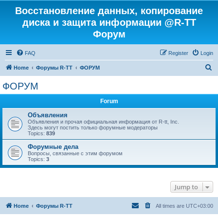
Восстановление данных, копирование
диска и защита информации @R-TT
Форум
FAQ
Register
Login
S
Home
Форумы R-TT
ФОРУМ
e
ФОРУМ
a
Forum
r
c
Объявления
Объявления и прочая официальная информация от R-tt, Inc.
h
Здесь могут постить только форумные модераторы
Topics:
839
Форумные дела
Вопросы, связанные с этим форумом
Topics:
3
Jump to
Home
Форумы R-TT
All times are
UTC+03:00