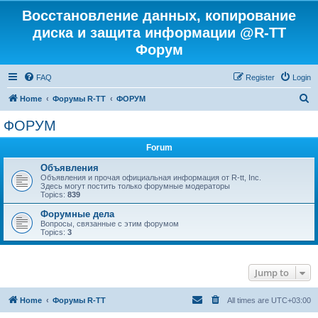
Восстановление данных, копирование
диска и защита информации @R-TT
Форум
FAQ
Register
Login
S
Home
Форумы R-TT
ФОРУМ
e
ФОРУМ
a
Forum
r
c
Объявления
Объявления и прочая официальная информация от R-tt, Inc.
h
Здесь могут постить только форумные модераторы
Topics:
839
Форумные дела
Вопросы, связанные с этим форумом
Topics:
3
Jump to
Home
Форумы R-TT
All times are
UTC+03:00