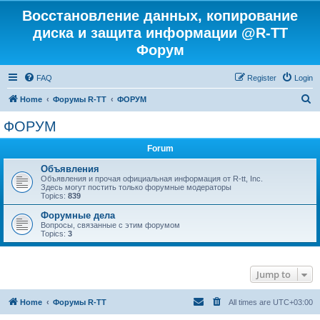
Восстановление данных, копирование
диска и защита информации @R-TT
Форум
FAQ
Register
Login
S
Home
Форумы R-TT
ФОРУМ
e
ФОРУМ
a
Forum
r
c
Объявления
Объявления и прочая официальная информация от R-tt, Inc.
h
Здесь могут постить только форумные модераторы
Topics:
839
Форумные дела
Вопросы, связанные с этим форумом
Topics:
3
Jump to
Home
Форумы R-TT
All times are
UTC+03:00