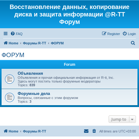
Восстановление данных, копирование
диска и защита информации @R-TT
Форум
FAQ
Register
Login
S
Home
Форумы R-TT
ФОРУМ
e
ФОРУМ
a
Forum
r
c
Объявления
Объявления и прочая официальная информация от R-tt, Inc.
h
Здесь могут постить только форумные модераторы
Topics:
839
Форумные дела
Вопросы, связанные с этим форумом
Topics:
3
Jump to
Home
Форумы R-TT
All times are
UTC+03:00