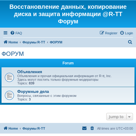
Восстановление данных, копирование
диска и защита информации @R-TT
Форум
FAQ
Register
Login
S
Home
Форумы R-TT
ФОРУМ
e
ФОРУМ
a
Forum
r
c
Объявления
Объявления и прочая официальная информация от R-tt, Inc.
h
Здесь могут постить только форумные модераторы
Topics:
839
Форумные дела
Вопросы, связанные с этим форумом
Topics:
3
Jump to
Home
Форумы R-TT
All times are
UTC+03:00