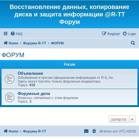
Восстановление данных, копирование
диска и защита информации @R-TT
Форум
FAQ
Register
Login
S
Home
Форумы R-TT
ФОРУМ
e
ФОРУМ
a
Forum
r
c
Объявления
Объявления и прочая официальная информация от R-tt, Inc.
h
Здесь могут постить только форумные модераторы
Topics:
839
Форумные дела
Вопросы, связанные с этим форумом
Topics:
3
Jump to
Home
Форумы R-TT
All times are
UTC+03:00