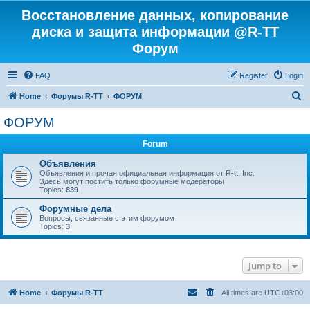
Восстановление данных, копирование
диска и защита информации @R-TT
Форум
FAQ
Register
Login
S
Home
Форумы R-TT
ФОРУМ
e
ФОРУМ
a
Forum
r
c
Объявления
Объявления и прочая официальная информация от R-tt, Inc.
h
Здесь могут постить только форумные модераторы
Topics:
839
Форумные дела
Вопросы, связанные с этим форумом
Topics:
3
Jump to
Home
Форумы R-TT
All times are
UTC+03:00