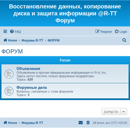
Восстановление данных, копирование
диска и защита информации @R-TT
Форум
FAQ
Register
Login
S
Home
Форумы R-TT
ФОРУМ
e
ФОРУМ
a
Forum
r
c
Объявления
Объявления и прочая официальная информация от R-tt, Inc.
h
Здесь могут постить только форумные модераторы
Topics:
839
Форумные дела
Вопросы, связанные с этим форумом
Topics:
3
Jump to
Home
Форумы R-TT
All times are
UTC+03:00