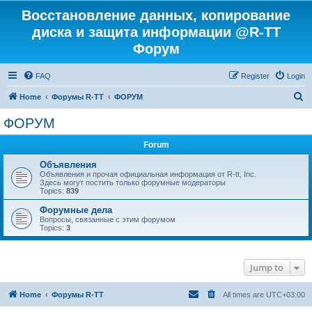
Восстановление данных, копирование
диска и защита информации @R-TT
Форум
FAQ
Register
Login
S
Home
Форумы R-TT
ФОРУМ
e
ФОРУМ
a
Forum
r
c
Объявления
Объявления и прочая официальная информация от R-tt, Inc.
h
Здесь могут постить только форумные модераторы
Topics:
839
Форумные дела
Вопросы, связанные с этим форумом
Topics:
3
Jump to
Home
Форумы R-TT
All times are
UTC+03:00