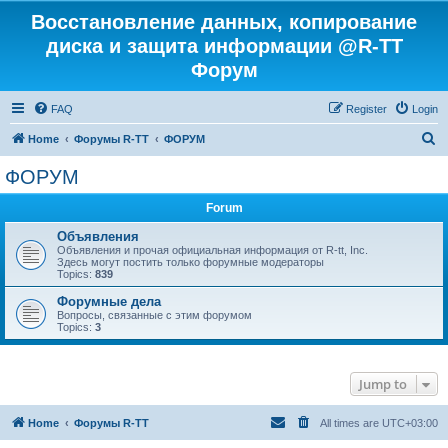
Восстановление данных, копирование
диска и защита информации @R-TT
Форум
FAQ
Register
Login
S
Home
Форумы R-TT
ФОРУМ
e
ФОРУМ
a
Forum
r
c
Объявления
Объявления и прочая официальная информация от R-tt, Inc.
h
Здесь могут постить только форумные модераторы
Topics:
839
Форумные дела
Вопросы, связанные с этим форумом
Topics:
3
Jump to
Home
Форумы R-TT
All times are
UTC+03:00