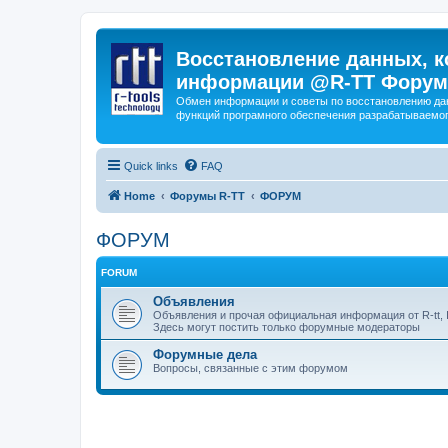
Восстановление данных, к
информации @R-TT Форум
Обмен информации и советы по восстановлению дан
функций програмного обеспечения разрабатываемог
Quick links
FAQ
Home
Форумы R-TT
ФОРУМ
ФОРУМ
FORUM
Объявления
Объявления и прочая официальная информация от R-tt, I
Здесь могут постить только форумные модераторы
Форумные дела
Вопросы, связанные с этим форумом