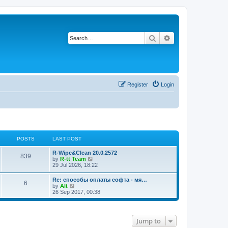
Search
Advanced search
Register
Login
POSTS
LAST POST
L
R-Wipe&Clean 20.0.2572
P
839
a
V
by
R-tt Team
s
i
29 Jul 2026, 18:22
o
t
e
p
w
L
Re: способы оплаты софта - мя…
s
P
6
o
t
a
V
by
Alt
s
h
s
i
26 Sep 2017, 00:38
t
t
e
o
t
e
l
p
w
a
s
s
o
t
t
s
h
e
Jump to
t
t
e
s
l