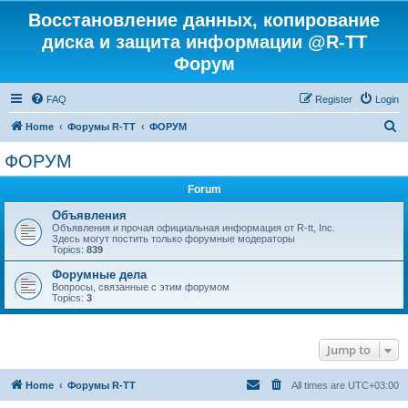
Восстановление данных, копирование
диска и защита информации @R-TT
Форум
FAQ
Register
Login
S
Home
Форумы R-TT
ФОРУМ
e
ФОРУМ
a
Forum
r
c
Объявления
Объявления и прочая официальная информация от R-tt, Inc.
h
Здесь могут постить только форумные модераторы
Topics:
839
Форумные дела
Вопросы, связанные с этим форумом
Topics:
3
Jump to
Home
Форумы R-TT
All times are
UTC+03:00