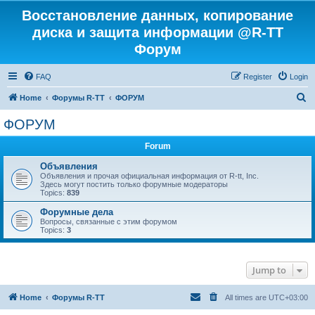
Восстановление данных, копирование
диска и защита информации @R-TT
Форум
FAQ
Register
Login
S
Home
Форумы R-TT
ФОРУМ
e
ФОРУМ
a
Forum
r
c
Объявления
Объявления и прочая официальная информация от R-tt, Inc.
h
Здесь могут постить только форумные модераторы
Topics:
839
Форумные дела
Вопросы, связанные с этим форумом
Topics:
3
Jump to
Home
Форумы R-TT
All times are
UTC+03:00