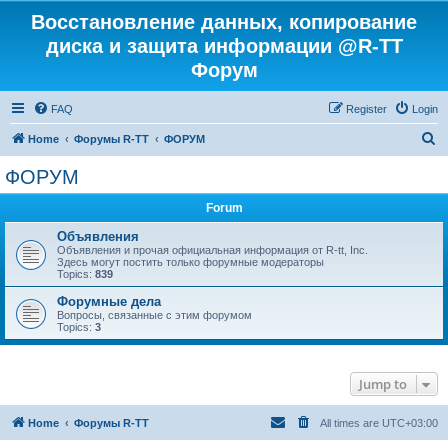
Восстановление данных, копирование
диска и защита информации @R-TT
Форум
FAQ
Register
Login
S
Home
Форумы R-TT
ФОРУМ
e
ФОРУМ
a
Forum
r
c
Объявления
Объявления и прочая официальная информация от R-tt, Inc.
h
Здесь могут постить только форумные модераторы
Topics:
839
Форумные дела
Вопросы, связанные с этим форумом
Topics:
3
Jump to
Home
Форумы R-TT
All times are
UTC+03:00