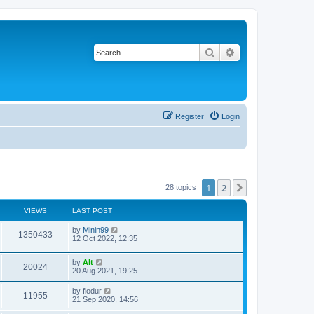
Search
Advanced search
Register
Login
1
2
Next
28 topics
VIEWS
LAST POST
L
by
Minin99
V
1350433
a
12 Oct 2022, 12:35
s
i
t
L
by
Alt
p
V
20024
e
a
20 Aug 2021, 19:25
o
s
s
i
t
w
t
L
by
flodur
V
11955
p
a
21 Sep 2020, 14:56
e
o
s
s
s
i