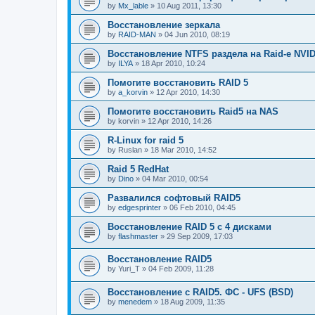
by
Mx_lable
»
10 Aug 2011, 13:30
Восстановление зеркала
by
RAID-MAN
»
04 Jun 2010, 08:19
Восстановление NTFS раздела на Raid-е NVIDI
by
ILYA
»
18 Apr 2010, 10:24
Помогите восстановить RAID 5
by
a_korvin
»
12 Apr 2010, 14:30
Помогите восстановить Raid5 на NAS
by
korvin
»
12 Apr 2010, 14:26
R-Linux for raid 5
by
Ruslan
»
18 Mar 2010, 14:52
Raid 5 RedHat
by
Dino
»
04 Mar 2010, 00:54
Развалился софтовый RAID5
by
edgesprinter
»
06 Feb 2010, 04:45
Восстановление RAID 5 с 4 дисками
by
flashmaster
»
29 Sep 2009, 17:03
Восстановление RAID5
by
Yuri_T
»
04 Feb 2009, 11:28
Восстановление с RAID5. ФС - UFS (BSD)
by
menedem
»
18 Aug 2009, 11:35