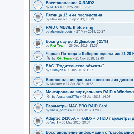
Восстановление X-RAID2
by
MTRx
»
18 Nov 2019, 17:23
Пятница 13 и ее последствия
by
Максим
»
15 Sep 2019, 18:19
RAID 0 MBWE II blue ring
by
alexunderboots
»
27 May 2019, 20:27
Boxing day до 31 Декабря (-25%)
by
R-tt Team
»
26 Dec 2018, 13:35
Черная Пятница и Киберпонедельник: 21-28 
by
R-tt Team
»
21 Nov 2018, 19:40
BAG "Родительские объекты"
by
Sunnych
»
05 Jun 2018, 11:09
Востановление данных с нескольких дисков
by
Максим
»
17 Apr 2018, 18:38
Монтирование виртуального RAID в Window
by
Alexander27Ru
»
05 Jan 2016, 14:03
Параметры МАС PRO RAID Card
by
vasia_perets
»
11 Feb 2015, 17:08
Adaptec 2410SA + RAID5 + 3 HDD параметры 
by
VecH
»
05 May 2010, 20:34
Восстановление информации с "разобранног