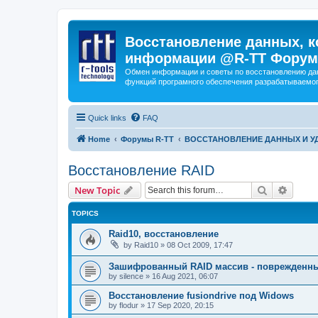
Восстановление данных, к
информации @R-TT Форум
Обмен информации и советы по восстановлению дан
функций програмного обеспечения разрабатываемог
Quick links
FAQ
Home
Форумы R-TT
ВОССТАНОВЛЕНИЕ ДАННЫХ И 
Восстановление RAID
Search
Advanc
New Topic
TOPICS
Raid10, восстановление
by
Raid10
»
08 Oct 2009, 17:47
Зашифрованный RAID массив - поврежденн
by
silence
»
16 Aug 2021, 06:07
Восстановление fusiondrive под Widows
by
flodur
»
17 Sep 2020, 20:15