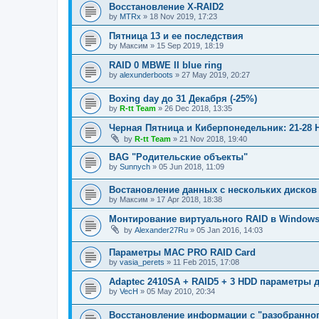
Восстановление X-RAID2
by
MTRx
»
18 Nov 2019, 17:23
Пятница 13 и ее последствия
by
Максим
»
15 Sep 2019, 18:19
RAID 0 MBWE II blue ring
by
alexunderboots
»
27 May 2019, 20:27
Boxing day до 31 Декабря (-25%)
by
R-tt Team
»
26 Dec 2018, 13:35
Черная Пятница и Киберпонедельник: 21-28 
by
R-tt Team
»
21 Nov 2018, 19:40
BAG "Родительские объекты"
by
Sunnych
»
05 Jun 2018, 11:09
Востановление данных с нескольких дисков
by
Максим
»
17 Apr 2018, 18:38
Монтирование виртуального RAID в Window
by
Alexander27Ru
»
05 Jan 2016, 14:03
Параметры МАС PRO RAID Card
by
vasia_perets
»
11 Feb 2015, 17:08
Adaptec 2410SA + RAID5 + 3 HDD параметры 
by
VecH
»
05 May 2010, 20:34
Восстановление информации с "разобранног