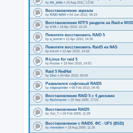
by
Mx_lable
»
10 Aug 2011, 13:30
Восстановление зеркала
by
RAID-MAN
»
04 Jun 2010, 08:19
Восстановление NTFS раздела на Raid-е NVIDI
by
ILYA
»
18 Apr 2010, 10:24
Помогите восстановить RAID 5
by
a_korvin
»
12 Apr 2010, 14:30
Помогите восстановить Raid5 на NAS
by
korvin
»
12 Apr 2010, 14:26
R-Linux for raid 5
by
Ruslan
»
18 Mar 2010, 14:52
Raid 5 RedHat
by
Dino
»
04 Mar 2010, 00:54
Развалился софтовый RAID5
by
edgesprinter
»
06 Feb 2010, 04:45
Восстановление RAID 5 с 4 дисками
by
flashmaster
»
29 Sep 2009, 17:03
Восстановление RAID5
by
Yuri_T
»
04 Feb 2009, 11:28
Восстановление с RAID5. ФС - UFS (BSD)
by
menedem
»
18 Aug 2009, 11:35