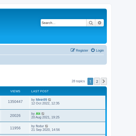
Search
Advanced search
Register
Login
1
2
Next
28 topics
VIEWS
LAST POST
L
by
Minin99
V
1350447
a
12 Oct 2022, 12:35
s
i
t
L
by
Alt
p
V
20026
e
a
20 Aug 2021, 19:25
o
s
s
i
t
w
t
L
by
flodur
V
11956
p
a
21 Sep 2020, 14:56
e
o
s
s
s
i