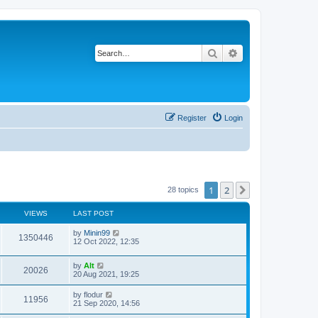
Search
Advanced search
Register
Login
1
2
Next
28 topics
VIEWS
LAST POST
L
by
Minin99
V
1350446
a
12 Oct 2022, 12:35
s
i
t
L
by
Alt
p
V
20026
e
a
20 Aug 2021, 19:25
o
s
s
i
t
w
t
L
by
flodur
V
11956
p
a
21 Sep 2020, 14:56
e
o
s
s
s
i