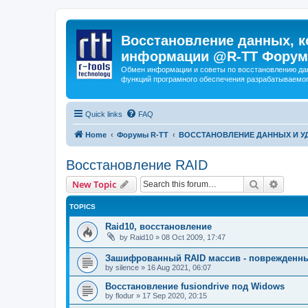
Восстановление данных, к
информации @R-TT Форум
Обмен информации и советы по восстановлению дан
функций програмного обеспечения разрабатываемог
Quick links
FAQ
Home
Форумы R-TT
ВОССТАНОВЛЕНИЕ ДАННЫХ И 
Восстановление RAID
Search
Advanc
New Topic
TOPICS
Raid10, восстановление
by
Raid10
»
08 Oct 2009, 17:47
Зашифрованный RAID массив - поврежденн
by
silence
»
16 Aug 2021, 06:07
Восстановление fusiondrive под Widows
by
flodur
»
17 Sep 2020, 20:15