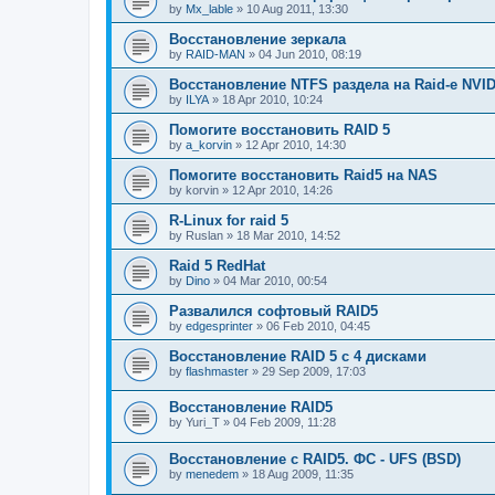
by
Mx_lable
»
10 Aug 2011, 13:30
Восстановление зеркала
by
RAID-MAN
»
04 Jun 2010, 08:19
Восстановление NTFS раздела на Raid-е NVIDI
by
ILYA
»
18 Apr 2010, 10:24
Помогите восстановить RAID 5
by
a_korvin
»
12 Apr 2010, 14:30
Помогите восстановить Raid5 на NAS
by
korvin
»
12 Apr 2010, 14:26
R-Linux for raid 5
by
Ruslan
»
18 Mar 2010, 14:52
Raid 5 RedHat
by
Dino
»
04 Mar 2010, 00:54
Развалился софтовый RAID5
by
edgesprinter
»
06 Feb 2010, 04:45
Восстановление RAID 5 с 4 дисками
by
flashmaster
»
29 Sep 2009, 17:03
Восстановление RAID5
by
Yuri_T
»
04 Feb 2009, 11:28
Восстановление с RAID5. ФС - UFS (BSD)
by
menedem
»
18 Aug 2009, 11:35