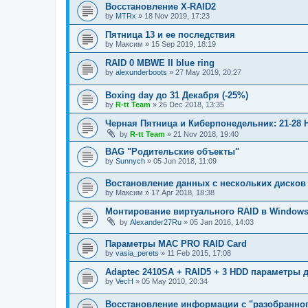
Восстановление X-RAID2
by
MTRx
»
18 Nov 2019, 17:23
Пятница 13 и ее последствия
by
Максим
»
15 Sep 2019, 18:19
RAID 0 MBWE II blue ring
by
alexunderboots
»
27 May 2019, 20:27
Boxing day до 31 Декабря (-25%)
by
R-tt Team
»
26 Dec 2018, 13:35
Черная Пятница и Киберпонедельник: 21-28 
by
R-tt Team
»
21 Nov 2018, 19:40
BAG "Родительские объекты"
by
Sunnych
»
05 Jun 2018, 11:09
Востановление данных с нескольких дисков
by
Максим
»
17 Apr 2018, 18:38
Монтирование виртуального RAID в Window
by
Alexander27Ru
»
05 Jan 2016, 14:03
Параметры МАС PRO RAID Card
by
vasia_perets
»
11 Feb 2015, 17:08
Adaptec 2410SA + RAID5 + 3 HDD параметры 
by
VecH
»
05 May 2010, 20:34
Восстановление информации с "разобранног