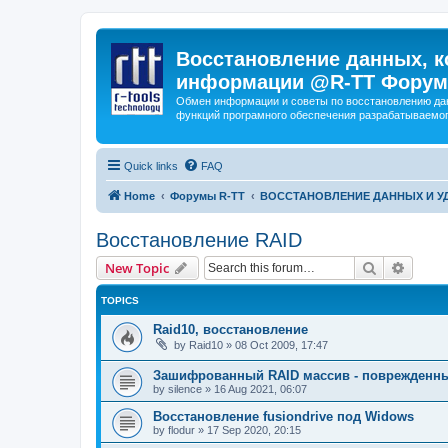
Восстановление данных, к
информации @R-TT Форум
Обмен информации и советы по восстановлению дан
функций програмного обеспечения разрабатываемог
Quick links
FAQ
Home
Форумы R-TT
ВОССТАНОВЛЕНИЕ ДАННЫХ И 
Восстановление RAID
Search
Advanc
New Topic
TOPICS
Raid10, восстановление
by
Raid10
»
08 Oct 2009, 17:47
Зашифрованный RAID массив - поврежденн
by
silence
»
16 Aug 2021, 06:07
Восстановление fusiondrive под Widows
by
flodur
»
17 Sep 2020, 20:15