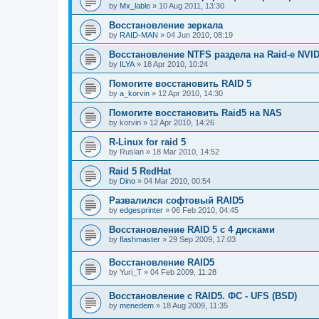
by
Mx_lable
»
10 Aug 2011, 13:30
Восстановление зеркала
by
RAID-MAN
»
04 Jun 2010, 08:19
Восстановление NTFS раздела на Raid-е NVIDI
by
ILYA
»
18 Apr 2010, 10:24
Помогите восстановить RAID 5
by
a_korvin
»
12 Apr 2010, 14:30
Помогите восстановить Raid5 на NAS
by
korvin
»
12 Apr 2010, 14:26
R-Linux for raid 5
by
Ruslan
»
18 Mar 2010, 14:52
Raid 5 RedHat
by
Dino
»
04 Mar 2010, 00:54
Развалился софтовый RAID5
by
edgesprinter
»
06 Feb 2010, 04:45
Восстановление RAID 5 с 4 дисками
by
flashmaster
»
29 Sep 2009, 17:03
Восстановление RAID5
by
Yuri_T
»
04 Feb 2009, 11:28
Восстановление с RAID5. ФС - UFS (BSD)
by
menedem
»
18 Aug 2009, 11:35