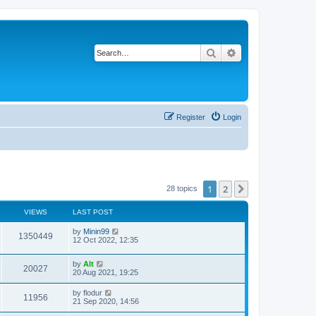
Search
Advanced search
Register
Login
1
2
Next
28 topics
VIEWS
LAST POST
L
by
Minin99
V
1350449
a
12 Oct 2022, 12:35
s
i
t
L
by
Alt
p
V
20027
e
a
20 Aug 2021, 19:25
o
s
s
i
t
w
t
L
by
flodur
V
11956
p
a
21 Sep 2020, 14:56
e
o
s
s
s
i