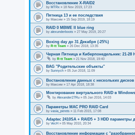
Восстановление X-RAID2
by
MTRx
»
18 Nov 2019, 17:23
Пятница 13 и ее последствия
by
Максим
»
15 Sep 2019, 18:19
RAID 0 MBWE II blue ring
by
alexunderboots
»
27 May 2019, 20:27
Boxing day до 31 Декабря (-25%)
by
R-tt Team
»
26 Dec 2018, 13:35
Черная Пятница и Киберпонедельник: 21-28 
by
R-tt Team
»
21 Nov 2018, 19:40
BAG "Родительские объекты"
by
Sunnych
»
05 Jun 2018, 11:09
Востановление данных с нескольких дисков
by
Максим
»
17 Apr 2018, 18:38
Монтирование виртуального RAID в Window
by
Alexander27Ru
»
05 Jan 2016, 14:03
Параметры МАС PRO RAID Card
by
vasia_perets
»
11 Feb 2015, 17:08
Adaptec 2410SA + RAID5 + 3 HDD параметры 
by
VecH
»
05 May 2010, 20:34
Восстановление информации с "разобранног