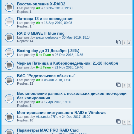
Восстановление X-RAID2
Last post by
Alt
«
18 Nov 2019, 19:30
Replies:
1
Пятница 13 и ее последствия
Last post by
Alt
«
16 Sep 2019, 00:08
Replies:
1
RAID 0 MBWE II blue ring
Last post by
alexunderboots
«
30 May 2019, 15:14
Replies:
14
1
2
Boxing day до 31 Декабря (-25%)
Last post by
R-tt Team
«
26 Dec 2018, 13:35
Черная Пятница и Киберпонедельник: 21-28 Ноября
Last post by
R-tt Team
«
21 Nov 2018, 19:40
BAG "Родительские объекты"
Last post by
Alt
«
08 Jun 2018, 17:41
Replies:
13
1
2
Востановление данных с нескольких дисков поочереди
без копирования
Last post by
Alt
«
17 Apr 2018, 19:30
Replies:
1
Монтирование виртуального RAID в Windows
Last post by
Alexander27Ru
«
24 Dec 2017, 15:20
Replies:
10
1
2
Параметры МАС PRO RAID Card