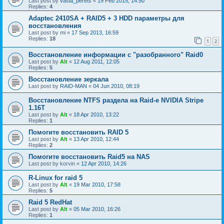
Last post by
vasia_perets
«
19 Feb 2015, 14:50
Replies:
4
Adaptec 2410SA + RAID5 + 3 HDD параметры для
восстановления
Last post by
mi
«
17 Sep 2013, 16:59
Replies:
18
1
2
Восстановление информации с "разобранного" Raid0
Last post by
Alt
«
12 Aug 2011, 12:05
Replies:
5
Восстановление зеркала
Last post by
RAID-MAN
«
04 Jun 2010, 08:19
Восстановление NTFS раздела на Raid-е NVIDIA Stripe
1.16Т
Last post by
Alt
«
18 Apr 2010, 13:22
Replies:
1
Помогите восстановить RAID 5
Last post by
Alt
«
13 Apr 2010, 12:44
Replies:
2
Помогите восстановить Raid5 на NAS
Last post by
korvin
«
12 Apr 2010, 14:26
R-Linux for raid 5
Last post by
Alt
«
19 Mar 2010, 17:58
Replies:
5
Raid 5 RedHat
Last post by
Alt
«
05 Mar 2010, 16:26
Replies:
1