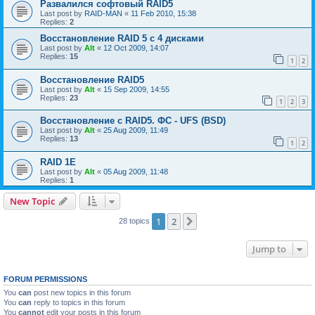
Развалился софтовый RAID5
Last post by
RAID-MAN
«
11 Feb 2010, 15:38
Replies:
2
Восстановление RAID 5 с 4 дисками
Last post by
Alt
«
12 Oct 2009, 14:07
Replies:
15
1
2
Восстановление RAID5
Last post by
Alt
«
15 Sep 2009, 14:55
Replies:
23
1
2
3
Восстановление с RAID5. ФС - UFS (BSD)
Last post by
Alt
«
25 Aug 2009, 11:49
Replies:
13
1
2
RAID 1E
Last post by
Alt
«
05 Aug 2009, 11:48
Replies:
1
New Topic
1
2
Next
28 topics
Jump to
FORUM PERMISSIONS
You
can
post new topics in this forum
You
can
reply to topics in this forum
You
cannot
edit your posts in this forum