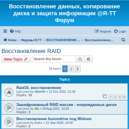
Восстановление данных, копирование
диска и защита информации @R-TT
Форум
FAQ
Register
Login
S
Home
Форумы R-TT
ВОССТАНОВЛЕНИЕ ДАННЫХ И УДАЛЕННЫХ ФАЙЛОВ
Восстановление RAID
e
Восстановление RAID
a
Search
Advanced search
New Topic
r
c
1
2
Next
28 topics
h
Topics
Raid10, восстановление
Last post by
Minin99
«
12 Oct 2022, 12:35
Replies:
32
1
2
3
4
Зашифрованный RAID массив - поврежденные диски
Last post by
Alt
«
20 Aug 2021, 19:25
Replies:
3
Восстановление fusiondrive под Widows
Last post by
flodur
«
21 Sep 2020, 14:56
Replies:
2