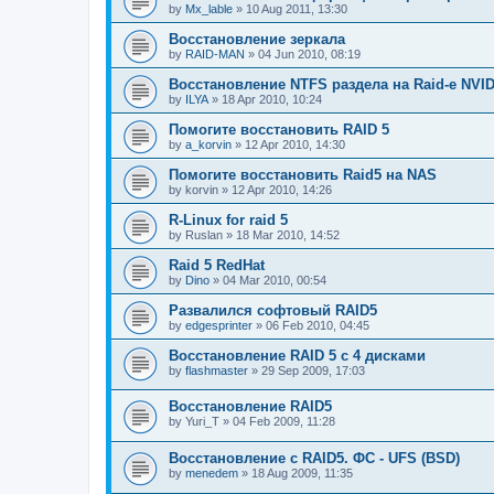
by
Mx_lable
»
10 Aug 2011, 13:30
Восстановление зеркала
by
RAID-MAN
»
04 Jun 2010, 08:19
Восстановление NTFS раздела на Raid-е NVIDI
by
ILYA
»
18 Apr 2010, 10:24
Помогите восстановить RAID 5
by
a_korvin
»
12 Apr 2010, 14:30
Помогите восстановить Raid5 на NAS
by
korvin
»
12 Apr 2010, 14:26
R-Linux for raid 5
by
Ruslan
»
18 Mar 2010, 14:52
Raid 5 RedHat
by
Dino
»
04 Mar 2010, 00:54
Развалился софтовый RAID5
by
edgesprinter
»
06 Feb 2010, 04:45
Восстановление RAID 5 с 4 дисками
by
flashmaster
»
29 Sep 2009, 17:03
Восстановление RAID5
by
Yuri_T
»
04 Feb 2009, 11:28
Восстановление с RAID5. ФС - UFS (BSD)
by
menedem
»
18 Aug 2009, 11:35