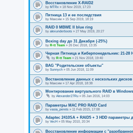
Восстановление X-RAID2
by
MTRx
»
18 Nov 2019, 17:23
Пятница 13 и ее последствия
by
Максим
»
15 Sep 2019, 18:19
RAID 0 MBWE II blue ring
by
alexunderboots
»
27 May 2019, 20:27
Boxing day до 31 Декабря (-25%)
by
R-tt Team
»
26 Dec 2018, 13:35
Черная Пятница и Киберпонедельник: 21-28 
by
R-tt Team
»
21 Nov 2018, 19:40
BAG "Родительские объекты"
by
Sunnych
»
05 Jun 2018, 11:09
Востановление данных с нескольких дисков
by
Максим
»
17 Apr 2018, 18:38
Монтирование виртуального RAID в Window
by
Alexander27Ru
»
05 Jan 2016, 14:03
Параметры МАС PRO RAID Card
by
vasia_perets
»
11 Feb 2015, 17:08
Adaptec 2410SA + RAID5 + 3 HDD параметры 
by
VecH
»
05 May 2010, 20:34
Восстановление информации с "разобранног