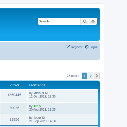
Search
Advanced search
Register
Login
1
2
Next
28 topics
VIEWS
LAST POST
L
by
Minin99
V
1350445
a
12 Oct 2022, 12:35
s
i
t
L
by
Alt
p
V
20026
e
a
20 Aug 2021, 19:25
o
s
s
i
t
w
t
L
by
flodur
V
11956
p
a
21 Sep 2020, 14:56
e
o
s
s
s
i