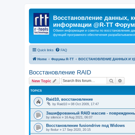
Восстановление данных, к
информации @R-TT Форум
Обмен информации и советы по восстановлению дан
функций програмного обеспечения разрабатываемог
Quick links
FAQ
Home
Форумы R-TT
ВОССТАНОВЛЕНИЕ ДАННЫХ И 
Восстановление RAID
Search
Advanc
New Topic
TOPICS
Raid10, восстановление
by
Raid10
»
08 Oct 2009, 17:47
Зашифрованный RAID массив - поврежденн
by
silence
»
16 Aug 2021, 06:07
Восстановление fusiondrive под Widows
by
flodur
»
17 Sep 2020, 20:15