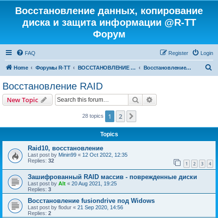
Восстановление данных, копирование
диска и защита информации @R-TT
Форум
FAQ
Register
Login
S
Home
Форумы R-TT
ВОССТАНОВЛЕНИЕ ДАННЫХ И УДАЛЕННЫХ ФАЙЛОВ
Восстановление RAID
e
Восстановление RAID
a
Search
Advanced search
New Topic
r
c
1
2
Next
28 topics
h
Topics
Raid10, восстановление
Last post by
Minin99
«
12 Oct 2022, 12:35
Replies:
32
1
2
3
4
Зашифрованный RAID массив - поврежденные диски
Last post by
Alt
«
20 Aug 2021, 19:25
Replies:
3
Восстановление fusiondrive под Widows
Last post by
flodur
«
21 Sep 2020, 14:56
Replies:
2