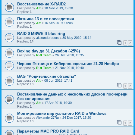
Восстановление X-RAID2
Last post by
Alt
«
18 Nov 2019, 19:30
Replies:
1
Пятница 13 и ее последствия
Last post by
Alt
«
16 Sep 2019, 00:08
Replies:
1
RAID 0 MBWE II blue ring
Last post by
alexunderboots
«
30 May 2019, 15:14
Replies:
14
1
2
Boxing day до 31 Декабря (-25%)
Last post by
R-tt Team
«
26 Dec 2018, 13:35
Черная Пятница и Киберпонедельник: 21-28 Ноября
Last post by
R-tt Team
«
21 Nov 2018, 19:40
BAG "Родительские объекты"
Last post by
Alt
«
08 Jun 2018, 17:41
Replies:
13
1
2
Востановление данных с нескольких дисков поочереди
без копирования
Last post by
Alt
«
17 Apr 2018, 19:30
Replies:
1
Монтирование виртуального RAID в Windows
Last post by
Alexander27Ru
«
24 Dec 2017, 15:20
Replies:
10
1
2
Параметры МАС PRO RAID Card