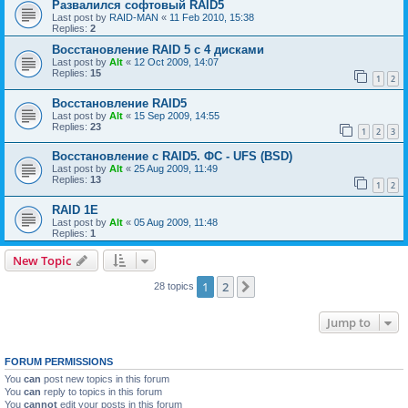
Развалился софтовый RAID5
Last post by
RAID-MAN
«
11 Feb 2010, 15:38
Replies:
2
Восстановление RAID 5 с 4 дисками
Last post by
Alt
«
12 Oct 2009, 14:07
Replies:
15
1
2
Восстановление RAID5
Last post by
Alt
«
15 Sep 2009, 14:55
Replies:
23
1
2
3
Восстановление с RAID5. ФС - UFS (BSD)
Last post by
Alt
«
25 Aug 2009, 11:49
Replies:
13
1
2
RAID 1E
Last post by
Alt
«
05 Aug 2009, 11:48
Replies:
1
New Topic
1
2
Next
28 topics
Jump to
FORUM PERMISSIONS
You
can
post new topics in this forum
You
can
reply to topics in this forum
You
cannot
edit your posts in this forum