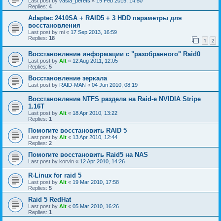
Last post by
vasia_perets
«
19 Feb 2015, 14:50
Replies:
4
Adaptec 2410SA + RAID5 + 3 HDD параметры для
восстановления
Last post by
mi
«
17 Sep 2013, 16:59
Replies:
18
1
2
Восстановление информации с "разобранного" Raid0
Last post by
Alt
«
12 Aug 2011, 12:05
Replies:
5
Восстановление зеркала
Last post by
RAID-MAN
«
04 Jun 2010, 08:19
Восстановление NTFS раздела на Raid-е NVIDIA Stripe
1.16Т
Last post by
Alt
«
18 Apr 2010, 13:22
Replies:
1
Помогите восстановить RAID 5
Last post by
Alt
«
13 Apr 2010, 12:44
Replies:
2
Помогите восстановить Raid5 на NAS
Last post by
korvin
«
12 Apr 2010, 14:26
R-Linux for raid 5
Last post by
Alt
«
19 Mar 2010, 17:58
Replies:
5
Raid 5 RedHat
Last post by
Alt
«
05 Mar 2010, 16:26
Replies:
1