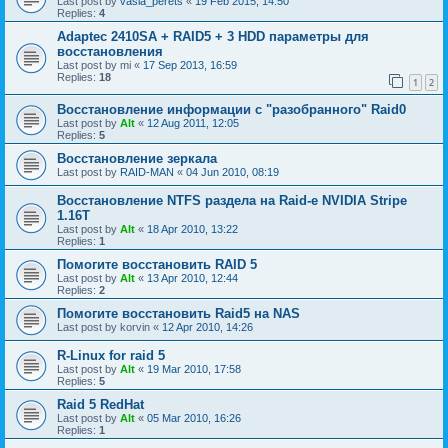
Last post by
vasia_perets
«
19 Feb 2015, 14:50
Replies:
4
Adaptec 2410SA + RAID5 + 3 HDD параметры для
восстановления
Last post by
mi
«
17 Sep 2013, 16:59
Replies:
18
1
2
Восстановление информации с "разобранного" Raid0
Last post by
Alt
«
12 Aug 2011, 12:05
Replies:
5
Восстановление зеркала
Last post by
RAID-MAN
«
04 Jun 2010, 08:19
Восстановление NTFS раздела на Raid-е NVIDIA Stripe
1.16Т
Last post by
Alt
«
18 Apr 2010, 13:22
Replies:
1
Помогите восстановить RAID 5
Last post by
Alt
«
13 Apr 2010, 12:44
Replies:
2
Помогите восстановить Raid5 на NAS
Last post by
korvin
«
12 Apr 2010, 14:26
R-Linux for raid 5
Last post by
Alt
«
19 Mar 2010, 17:58
Replies:
5
Raid 5 RedHat
Last post by
Alt
«
05 Mar 2010, 16:26
Replies:
1