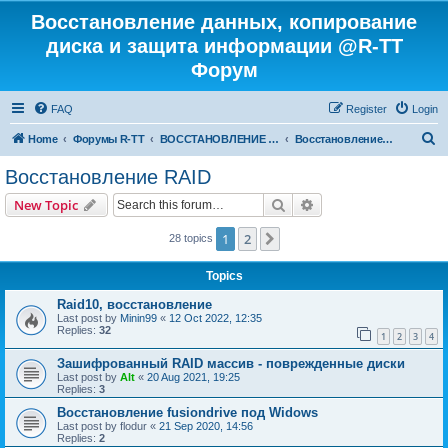
Восстановление данных, копирование
диска и защита информации @R-TT
Форум
FAQ
Register
Login
S
Home
Форумы R-TT
ВОССТАНОВЛЕНИЕ ДАННЫХ И УДАЛЕННЫХ ФАЙЛОВ
Восстановление RAID
e
Восстановление RAID
a
Search
Advanced search
New Topic
r
c
1
2
Next
28 topics
h
Topics
Raid10, восстановление
Last post by
Minin99
«
12 Oct 2022, 12:35
Replies:
32
1
2
3
4
Зашифрованный RAID массив - поврежденные диски
Last post by
Alt
«
20 Aug 2021, 19:25
Replies:
3
Восстановление fusiondrive под Widows
Last post by
flodur
«
21 Sep 2020, 14:56
Replies:
2