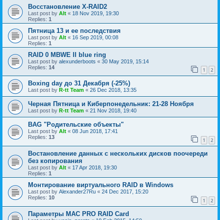
Восстановление X-RAID2
Last post by
Alt
«
18 Nov 2019, 19:30
Replies:
1
Пятница 13 и ее последствия
Last post by
Alt
«
16 Sep 2019, 00:08
Replies:
1
RAID 0 MBWE II blue ring
Last post by
alexunderboots
«
30 May 2019, 15:14
Replies:
14
1
2
Boxing day до 31 Декабря (-25%)
Last post by
R-tt Team
«
26 Dec 2018, 13:35
Черная Пятница и Киберпонедельник: 21-28 Ноября
Last post by
R-tt Team
«
21 Nov 2018, 19:40
BAG "Родительские объекты"
Last post by
Alt
«
08 Jun 2018, 17:41
Replies:
13
1
2
Востановление данных с нескольких дисков поочереди
без копирования
Last post by
Alt
«
17 Apr 2018, 19:30
Replies:
1
Монтирование виртуального RAID в Windows
Last post by
Alexander27Ru
«
24 Dec 2017, 15:20
Replies:
10
1
2
Параметры МАС PRO RAID Card