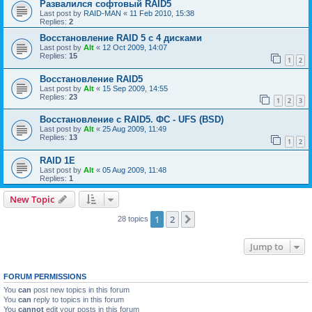
Развалился софтовый RAID5
Last post by
RAID-MAN
«
11 Feb 2010, 15:38
Replies:
2
Восстановление RAID 5 с 4 дисками
Last post by
Alt
«
12 Oct 2009, 14:07
Replies:
15
1
2
Восстановление RAID5
Last post by
Alt
«
15 Sep 2009, 14:55
Replies:
23
1
2
3
Восстановление с RAID5. ФС - UFS (BSD)
Last post by
Alt
«
25 Aug 2009, 11:49
Replies:
13
1
2
RAID 1E
Last post by
Alt
«
05 Aug 2009, 11:48
Replies:
1
New Topic
1
2
Next
28 topics
Jump to
FORUM PERMISSIONS
You
can
post new topics in this forum
You
can
reply to topics in this forum
You
cannot
edit your posts in this forum