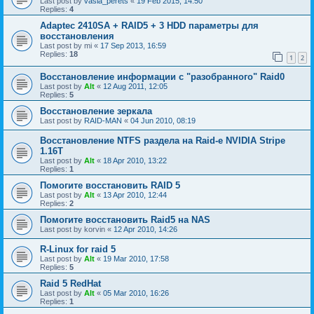
Last post by
vasia_perets
«
19 Feb 2015, 14:50
Replies:
4
Adaptec 2410SA + RAID5 + 3 HDD параметры для
восстановления
Last post by
mi
«
17 Sep 2013, 16:59
Replies:
18
1
2
Восстановление информации с "разобранного" Raid0
Last post by
Alt
«
12 Aug 2011, 12:05
Replies:
5
Восстановление зеркала
Last post by
RAID-MAN
«
04 Jun 2010, 08:19
Восстановление NTFS раздела на Raid-е NVIDIA Stripe
1.16Т
Last post by
Alt
«
18 Apr 2010, 13:22
Replies:
1
Помогите восстановить RAID 5
Last post by
Alt
«
13 Apr 2010, 12:44
Replies:
2
Помогите восстановить Raid5 на NAS
Last post by
korvin
«
12 Apr 2010, 14:26
R-Linux for raid 5
Last post by
Alt
«
19 Mar 2010, 17:58
Replies:
5
Raid 5 RedHat
Last post by
Alt
«
05 Mar 2010, 16:26
Replies:
1