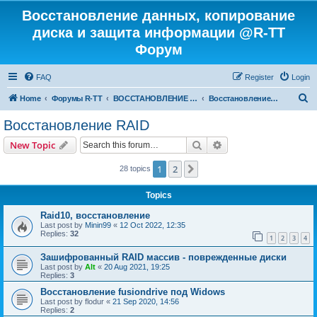
Восстановление данных, копирование
диска и защита информации @R-TT
Форум
FAQ
Register
Login
S
Home
Форумы R-TT
ВОССТАНОВЛЕНИЕ ДАННЫХ И УДАЛЕННЫХ ФАЙЛОВ
Восстановление RAID
e
Восстановление RAID
a
Search
Advanced search
New Topic
r
c
1
2
Next
28 topics
h
Topics
Raid10, восстановление
Last post by
Minin99
«
12 Oct 2022, 12:35
Replies:
32
1
2
3
4
Зашифрованный RAID массив - поврежденные диски
Last post by
Alt
«
20 Aug 2021, 19:25
Replies:
3
Восстановление fusiondrive под Widows
Last post by
flodur
«
21 Sep 2020, 14:56
Replies:
2