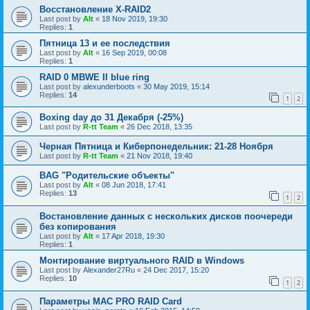
Восстановление X-RAID2
Last post by
Alt
«
18 Nov 2019, 19:30
Replies:
1
Пятница 13 и ее последствия
Last post by
Alt
«
16 Sep 2019, 00:08
Replies:
1
RAID 0 MBWE II blue ring
Last post by
alexunderboots
«
30 May 2019, 15:14
Replies:
14
1
2
Boxing day до 31 Декабря (-25%)
Last post by
R-tt Team
«
26 Dec 2018, 13:35
Черная Пятница и Киберпонедельник: 21-28 Ноября
Last post by
R-tt Team
«
21 Nov 2018, 19:40
BAG "Родительские объекты"
Last post by
Alt
«
08 Jun 2018, 17:41
Replies:
13
1
2
Востановление данных с нескольких дисков поочереди
без копирования
Last post by
Alt
«
17 Apr 2018, 19:30
Replies:
1
Монтирование виртуального RAID в Windows
Last post by
Alexander27Ru
«
24 Dec 2017, 15:20
Replies:
10
1
2
Параметры МАС PRO RAID Card