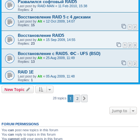
Развалился софтовый RAID5
Last post by
RAID-MAN
«
11 Feb 2010, 15:38
Replies:
2
Восстановление RAID 5 с 4 дисками
Last post by
Alt
«
12 Oct 2009, 14:07
Replies:
15
1
2
Восстановление RAID5
Last post by
Alt
«
15 Sep 2009, 14:55
Replies:
23
1
2
3
Восстановление с RAID5. ФС - UFS (BSD)
Last post by
Alt
«
25 Aug 2009, 11:49
Replies:
13
1
2
RAID 1E
Last post by
Alt
«
05 Aug 2009, 11:48
Replies:
1
New Topic
1
2
Next
28 topics
Jump to
FORUM PERMISSIONS
You
can
post new topics in this forum
You
can
reply to topics in this forum
You
cannot
edit your posts in this forum