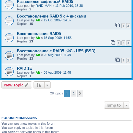
Развалился софтовый RAID5
Last post by
RAID-MAN
«
11 Feb 2010, 15:38
Replies:
2
Восстановление RAID 5 с 4 дисками
Last post by
Alt
«
12 Oct 2009, 14:07
Replies:
15
1
2
Восстановление RAID5
Last post by
Alt
«
15 Sep 2009, 14:55
Replies:
23
1
2
3
Восстановление с RAID5. ФС - UFS (BSD)
Last post by
Alt
«
25 Aug 2009, 11:49
Replies:
13
1
2
RAID 1E
Last post by
Alt
«
05 Aug 2009, 11:48
Replies:
1
New Topic
1
2
Next
28 topics
Jump to
FORUM PERMISSIONS
You
can
post new topics in this forum
You
can
reply to topics in this forum
You
cannot
edit your posts in this forum