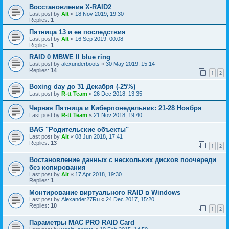
Восстановление X-RAID2
Last post by
Alt
«
18 Nov 2019, 19:30
Replies:
1
Пятница 13 и ее последствия
Last post by
Alt
«
16 Sep 2019, 00:08
Replies:
1
RAID 0 MBWE II blue ring
Last post by
alexunderboots
«
30 May 2019, 15:14
Replies:
14
1
2
Boxing day до 31 Декабря (-25%)
Last post by
R-tt Team
«
26 Dec 2018, 13:35
Черная Пятница и Киберпонедельник: 21-28 Ноября
Last post by
R-tt Team
«
21 Nov 2018, 19:40
BAG "Родительские объекты"
Last post by
Alt
«
08 Jun 2018, 17:41
Replies:
13
1
2
Востановление данных с нескольких дисков поочереди
без копирования
Last post by
Alt
«
17 Apr 2018, 19:30
Replies:
1
Монтирование виртуального RAID в Windows
Last post by
Alexander27Ru
«
24 Dec 2017, 15:20
Replies:
10
1
2
Параметры МАС PRO RAID Card