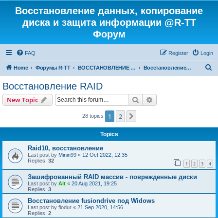
Восстановление данных, копирование
диска и защита информации @R-TT
Форум
FAQ
Register
Login
S
Home
Форумы R-TT
ВОССТАНОВЛЕНИЕ ДАННЫХ И УДАЛЕННЫХ ФАЙЛОВ
Восстановление RAID
e
Восстановление RAID
a
Search
Advanced search
New Topic
r
c
1
2
Next
28 topics
h
Topics
Raid10, восстановление
Last post by
Minin99
«
12 Oct 2022, 12:35
Replies:
32
1
2
3
4
Зашифрованный RAID массив - поврежденные диски
Last post by
Alt
«
20 Aug 2021, 19:25
Replies:
3
Восстановление fusiondrive под Widows
Last post by
flodur
«
21 Sep 2020, 14:56
Replies:
2