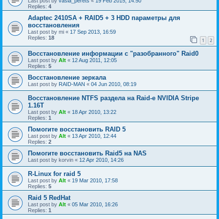
Last post by
vasia_perets
«
19 Feb 2015, 14:50
Replies:
4
Adaptec 2410SA + RAID5 + 3 HDD параметры для
восстановления
Last post by
mi
«
17 Sep 2013, 16:59
Replies:
18
1
2
Восстановление информации с "разобранного" Raid0
Last post by
Alt
«
12 Aug 2011, 12:05
Replies:
5
Восстановление зеркала
Last post by
RAID-MAN
«
04 Jun 2010, 08:19
Восстановление NTFS раздела на Raid-е NVIDIA Stripe
1.16Т
Last post by
Alt
«
18 Apr 2010, 13:22
Replies:
1
Помогите восстановить RAID 5
Last post by
Alt
«
13 Apr 2010, 12:44
Replies:
2
Помогите восстановить Raid5 на NAS
Last post by
korvin
«
12 Apr 2010, 14:26
R-Linux for raid 5
Last post by
Alt
«
19 Mar 2010, 17:58
Replies:
5
Raid 5 RedHat
Last post by
Alt
«
05 Mar 2010, 16:26
Replies:
1