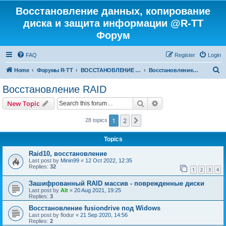
Восстановление данных, копирование
диска и защита информации @R-TT
Форум
FAQ
Register
Login
S
Home
Форумы R-TT
ВОССТАНОВЛЕНИЕ ДАННЫХ И УДАЛЕННЫХ ФАЙЛОВ
Восстановление RAID
e
Восстановление RAID
a
Search
Advanced search
New Topic
r
c
1
2
Next
28 topics
h
Topics
Raid10, восстановление
Last post by
Minin99
«
12 Oct 2022, 12:35
Replies:
32
1
2
3
4
Зашифрованный RAID массив - поврежденные диски
Last post by
Alt
«
20 Aug 2021, 19:25
Replies:
3
Восстановление fusiondrive под Widows
Last post by
flodur
«
21 Sep 2020, 14:56
Replies:
2