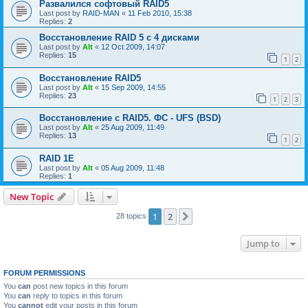
Развалился софтовый RAID5
Last post by
RAID-MAN
«
11 Feb 2010, 15:38
Replies:
2
Восстановление RAID 5 с 4 дисками
Last post by
Alt
«
12 Oct 2009, 14:07
Replies:
15
1
2
Восстановление RAID5
Last post by
Alt
«
15 Sep 2009, 14:55
Replies:
23
1
2
3
Восстановление с RAID5. ФС - UFS (BSD)
Last post by
Alt
«
25 Aug 2009, 11:49
Replies:
13
1
2
RAID 1E
Last post by
Alt
«
05 Aug 2009, 11:48
Replies:
1
New Topic
1
2
Next
28 topics
Jump to
FORUM PERMISSIONS
You
can
post new topics in this forum
You
can
reply to topics in this forum
You
cannot
edit your posts in this forum