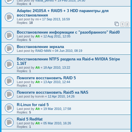
Last post by
vasia_perets
«
19 Feb 2015, 14:50
Replies:
4
Adaptec 2410SA + RAID5 + 3 HDD параметры для
восстановления
Last post by
mi
«
17 Sep 2013, 16:59
Replies:
18
1
2
Восстановление информации с "разобранного" Raid0
Last post by
Alt
«
12 Aug 2011, 12:05
Replies:
5
Восстановление зеркала
Last post by
RAID-MAN
«
04 Jun 2010, 08:19
Восстановление NTFS раздела на Raid-е NVIDIA Stripe
1.16Т
Last post by
Alt
«
18 Apr 2010, 13:22
Replies:
1
Помогите восстановить RAID 5
Last post by
Alt
«
13 Apr 2010, 12:44
Replies:
2
Помогите восстановить Raid5 на NAS
Last post by
korvin
«
12 Apr 2010, 14:26
R-Linux for raid 5
Last post by
Alt
«
19 Mar 2010, 17:58
Replies:
5
Raid 5 RedHat
Last post by
Alt
«
05 Mar 2010, 16:26
Replies:
1