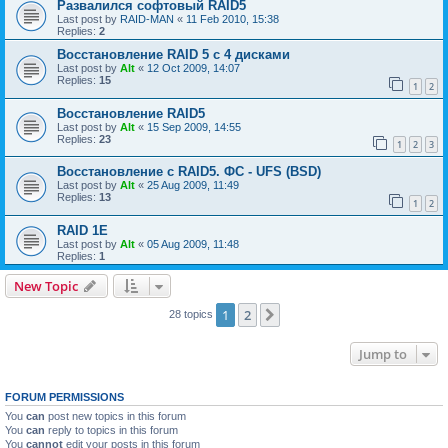
Развалился софтовый RAID5
Last post by
RAID-MAN
«
11 Feb 2010, 15:38
Replies:
2
Восстановление RAID 5 с 4 дисками
Last post by
Alt
«
12 Oct 2009, 14:07
Replies:
15
1
2
Восстановление RAID5
Last post by
Alt
«
15 Sep 2009, 14:55
Replies:
23
1
2
3
Восстановление с RAID5. ФС - UFS (BSD)
Last post by
Alt
«
25 Aug 2009, 11:49
Replies:
13
1
2
RAID 1E
Last post by
Alt
«
05 Aug 2009, 11:48
Replies:
1
New Topic
1
2
Next
28 topics
Jump to
FORUM PERMISSIONS
You
can
post new topics in this forum
You
can
reply to topics in this forum
You
cannot
edit your posts in this forum