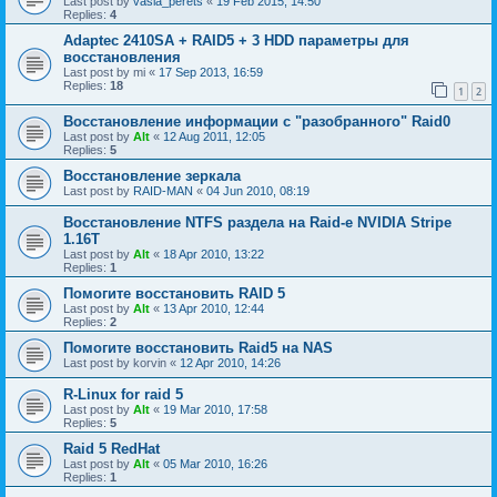
Last post by
vasia_perets
«
19 Feb 2015, 14:50
Replies:
4
Adaptec 2410SA + RAID5 + 3 HDD параметры для
восстановления
Last post by
mi
«
17 Sep 2013, 16:59
Replies:
18
1
2
Восстановление информации с "разобранного" Raid0
Last post by
Alt
«
12 Aug 2011, 12:05
Replies:
5
Восстановление зеркала
Last post by
RAID-MAN
«
04 Jun 2010, 08:19
Восстановление NTFS раздела на Raid-е NVIDIA Stripe
1.16Т
Last post by
Alt
«
18 Apr 2010, 13:22
Replies:
1
Помогите восстановить RAID 5
Last post by
Alt
«
13 Apr 2010, 12:44
Replies:
2
Помогите восстановить Raid5 на NAS
Last post by
korvin
«
12 Apr 2010, 14:26
R-Linux for raid 5
Last post by
Alt
«
19 Mar 2010, 17:58
Replies:
5
Raid 5 RedHat
Last post by
Alt
«
05 Mar 2010, 16:26
Replies:
1