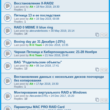
Восстановление X-RAID2
Last post by
Alt
«
18 Nov 2019, 19:30
Replies:
1
Пятница 13 и ее последствия
Last post by
Alt
«
16 Sep 2019, 00:08
Replies:
1
RAID 0 MBWE II blue ring
Last post by
alexunderboots
«
30 May 2019, 15:14
Replies:
14
1
2
Boxing day до 31 Декабря (-25%)
Last post by
R-tt Team
«
26 Dec 2018, 13:35
Черная Пятница и Киберпонедельник: 21-28 Ноября
Last post by
R-tt Team
«
21 Nov 2018, 19:40
BAG "Родительские объекты"
Last post by
Alt
«
08 Jun 2018, 17:41
Replies:
13
1
2
Востановление данных с нескольких дисков поочереди
без копирования
Last post by
Alt
«
17 Apr 2018, 19:30
Replies:
1
Монтирование виртуального RAID в Windows
Last post by
Alexander27Ru
«
24 Dec 2017, 15:20
Replies:
10
1
2
Параметры МАС PRO RAID Card