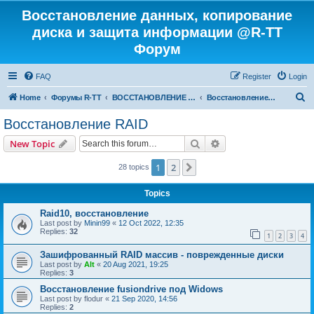
Восстановление данных, копирование
диска и защита информации @R-TT
Форум
FAQ
Register
Login
S
Home
Форумы R-TT
ВОССТАНОВЛЕНИЕ ДАННЫХ И УДАЛЕННЫХ ФАЙЛОВ
Восстановление RAID
e
Восстановление RAID
a
Search
Advanced search
New Topic
r
c
1
2
Next
28 topics
h
Topics
Raid10, восстановление
Last post by
Minin99
«
12 Oct 2022, 12:35
Replies:
32
1
2
3
4
Зашифрованный RAID массив - поврежденные диски
Last post by
Alt
«
20 Aug 2021, 19:25
Replies:
3
Восстановление fusiondrive под Widows
Last post by
flodur
«
21 Sep 2020, 14:56
Replies:
2