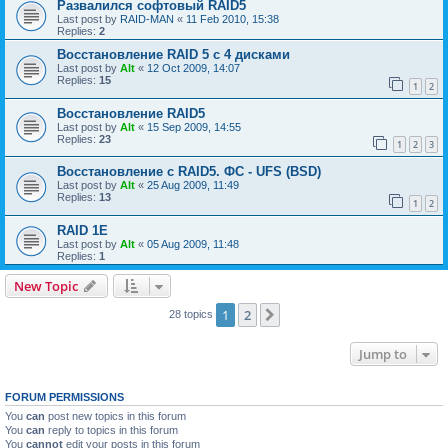
Развалился софтовый RAID5
Last post by
RAID-MAN
«
11 Feb 2010, 15:38
Replies:
2
Восстановление RAID 5 с 4 дисками
Last post by
Alt
«
12 Oct 2009, 14:07
Replies:
15
1
2
Восстановление RAID5
Last post by
Alt
«
15 Sep 2009, 14:55
Replies:
23
1
2
3
Восстановление с RAID5. ФС - UFS (BSD)
Last post by
Alt
«
25 Aug 2009, 11:49
Replies:
13
1
2
RAID 1E
Last post by
Alt
«
05 Aug 2009, 11:48
Replies:
1
New Topic
1
2
Next
28 topics
Jump to
FORUM PERMISSIONS
You
can
post new topics in this forum
You
can
reply to topics in this forum
You
cannot
edit your posts in this forum