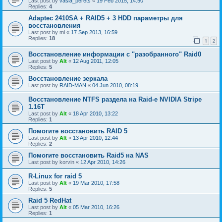
Last post by
vasia_perets
«
19 Feb 2015, 14:50
Replies:
4
Adaptec 2410SA + RAID5 + 3 HDD параметры для
восстановления
Last post by
mi
«
17 Sep 2013, 16:59
Replies:
18
1
2
Восстановление информации с "разобранного" Raid0
Last post by
Alt
«
12 Aug 2011, 12:05
Replies:
5
Восстановление зеркала
Last post by
RAID-MAN
«
04 Jun 2010, 08:19
Восстановление NTFS раздела на Raid-е NVIDIA Stripe
1.16Т
Last post by
Alt
«
18 Apr 2010, 13:22
Replies:
1
Помогите восстановить RAID 5
Last post by
Alt
«
13 Apr 2010, 12:44
Replies:
2
Помогите восстановить Raid5 на NAS
Last post by
korvin
«
12 Apr 2010, 14:26
R-Linux for raid 5
Last post by
Alt
«
19 Mar 2010, 17:58
Replies:
5
Raid 5 RedHat
Last post by
Alt
«
05 Mar 2010, 16:26
Replies:
1