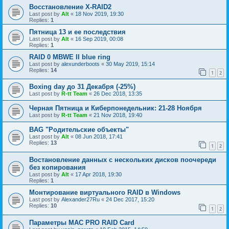
Восстановление X-RAID2
Last post by
Alt
«
18 Nov 2019, 19:30
Replies:
1
Пятница 13 и ее последствия
Last post by
Alt
«
16 Sep 2019, 00:08
Replies:
1
RAID 0 MBWE II blue ring
Last post by
alexunderboots
«
30 May 2019, 15:14
Replies:
14
1
2
Boxing day до 31 Декабря (-25%)
Last post by
R-tt Team
«
26 Dec 2018, 13:35
Черная Пятница и Киберпонедельник: 21-28 Ноября
Last post by
R-tt Team
«
21 Nov 2018, 19:40
BAG "Родительские объекты"
Last post by
Alt
«
08 Jun 2018, 17:41
Replies:
13
1
2
Востановление данных с нескольких дисков поочереди
без копирования
Last post by
Alt
«
17 Apr 2018, 19:30
Replies:
1
Монтирование виртуального RAID в Windows
Last post by
Alexander27Ru
«
24 Dec 2017, 15:20
Replies:
10
1
2
Параметры МАС PRO RAID Card