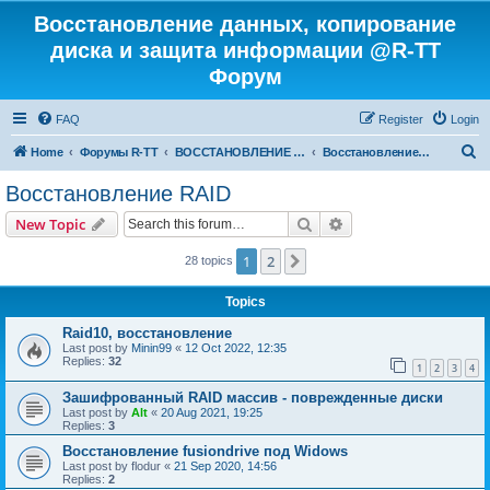
Восстановление данных, копирование
диска и защита информации @R-TT
Форум
FAQ
Register
Login
S
Home
Форумы R-TT
ВОССТАНОВЛЕНИЕ ДАННЫХ И УДАЛЕННЫХ ФАЙЛОВ
Восстановление RAID
e
Восстановление RAID
a
Search
Advanced search
New Topic
r
c
1
2
Next
28 topics
h
Topics
Raid10, восстановление
Last post by
Minin99
«
12 Oct 2022, 12:35
Replies:
32
1
2
3
4
Зашифрованный RAID массив - поврежденные диски
Last post by
Alt
«
20 Aug 2021, 19:25
Replies:
3
Восстановление fusiondrive под Widows
Last post by
flodur
«
21 Sep 2020, 14:56
Replies:
2