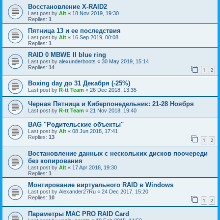
Восстановление X-RAID2
Last post by
Alt
«
18 Nov 2019, 19:30
Replies:
1
Пятница 13 и ее последствия
Last post by
Alt
«
16 Sep 2019, 00:08
Replies:
1
RAID 0 MBWE II blue ring
Last post by
alexunderboots
«
30 May 2019, 15:14
Replies:
14
1
2
Boxing day до 31 Декабря (-25%)
Last post by
R-tt Team
«
26 Dec 2018, 13:35
Черная Пятница и Киберпонедельник: 21-28 Ноября
Last post by
R-tt Team
«
21 Nov 2018, 19:40
BAG "Родительские объекты"
Last post by
Alt
«
08 Jun 2018, 17:41
Replies:
13
1
2
Востановление данных с нескольких дисков поочереди
без копирования
Last post by
Alt
«
17 Apr 2018, 19:30
Replies:
1
Монтирование виртуального RAID в Windows
Last post by
Alexander27Ru
«
24 Dec 2017, 15:20
Replies:
10
1
2
Параметры МАС PRO RAID Card