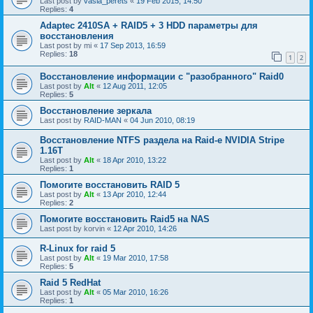
Last post by
vasia_perets
«
19 Feb 2015, 14:50
Replies:
4
Adaptec 2410SA + RAID5 + 3 HDD параметры для
восстановления
Last post by
mi
«
17 Sep 2013, 16:59
Replies:
18
1
2
Восстановление информации с "разобранного" Raid0
Last post by
Alt
«
12 Aug 2011, 12:05
Replies:
5
Восстановление зеркала
Last post by
RAID-MAN
«
04 Jun 2010, 08:19
Восстановление NTFS раздела на Raid-е NVIDIA Stripe
1.16Т
Last post by
Alt
«
18 Apr 2010, 13:22
Replies:
1
Помогите восстановить RAID 5
Last post by
Alt
«
13 Apr 2010, 12:44
Replies:
2
Помогите восстановить Raid5 на NAS
Last post by
korvin
«
12 Apr 2010, 14:26
R-Linux for raid 5
Last post by
Alt
«
19 Mar 2010, 17:58
Replies:
5
Raid 5 RedHat
Last post by
Alt
«
05 Mar 2010, 16:26
Replies:
1