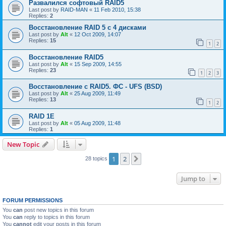
Развалился софтовый RAID5
Last post by
RAID-MAN
«
11 Feb 2010, 15:38
Replies:
2
Восстановление RAID 5 с 4 дисками
Last post by
Alt
«
12 Oct 2009, 14:07
Replies:
15
1
2
Восстановление RAID5
Last post by
Alt
«
15 Sep 2009, 14:55
Replies:
23
1
2
3
Восстановление с RAID5. ФС - UFS (BSD)
Last post by
Alt
«
25 Aug 2009, 11:49
Replies:
13
1
2
RAID 1E
Last post by
Alt
«
05 Aug 2009, 11:48
Replies:
1
New Topic
1
2
Next
28 topics
Jump to
FORUM PERMISSIONS
You
can
post new topics in this forum
You
can
reply to topics in this forum
You
cannot
edit your posts in this forum