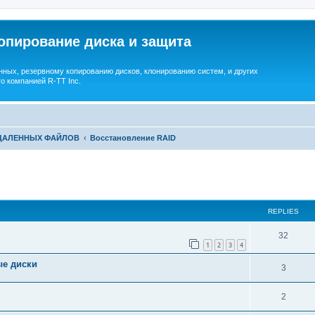
опирование диска и защита
ных, резервному копированию дисков, клонированию систем, и других
о компанией R-TT Inc.
УДАЛЕННЫХ ФАЙЛОВ
Восстановление RAID
ed search
REPLIES
R
32
1
2
3
4
e
ые диски
R
3
p
e
l
R
2
p
i
e