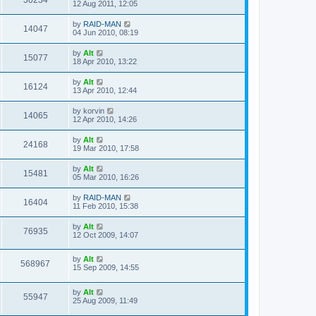
e
a
12 Aug 2011, 12:05
o
s
s
s
i
t
w
t
L
by
RAID-MAN
V
14047
p
a
04 Jun 2010, 08:19
e
o
s
s
s
i
t
L
by
Alt
w
t
V
15077
p
a
18 Apr 2010, 13:22
e
o
s
s
s
i
t
L
by
Alt
w
t
V
16124
p
a
13 Apr 2010, 12:44
e
o
s
s
s
i
t
L
by
korvin
w
t
V
14065
p
a
12 Apr 2010, 14:26
e
o
s
s
s
i
t
L
by
Alt
w
t
V
24168
p
a
19 Mar 2010, 17:58
e
o
s
s
s
i
t
L
by
Alt
w
t
V
15481
p
a
05 Mar 2010, 16:26
e
o
s
s
s
i
t
L
by
RAID-MAN
w
t
V
16404
p
a
11 Feb 2010, 15:38
e
o
s
s
s
i
t
L
by
Alt
w
t
V
76935
p
a
12 Oct 2009, 14:07
e
o
s
s
s
i
t
w
t
L
by
Alt
p
V
568967
e
a
15 Sep 2009, 14:55
o
s
s
s
i
t
w
t
L
by
Alt
p
V
55947
e
a
25 Aug 2009, 11:49
o
s
s
s
i