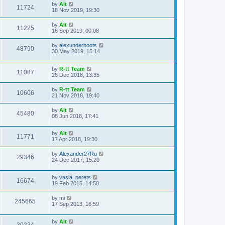
t
L
by
Alt
w
t
V
11724
p
a
18 Nov 2019, 19:30
e
o
s
s
s
i
t
L
by
Alt
w
t
V
11225
p
a
16 Sep 2019, 00:08
e
o
s
s
s
i
t
L
by
alexunderboots
w
t
V
48790
p
a
30 May 2019, 15:14
e
o
s
s
s
i
t
w
t
L
by
R-tt Team
p
V
11087
e
a
26 Dec 2018, 13:35
o
s
s
s
i
t
w
t
L
by
R-tt Team
V
10606
p
a
21 Nov 2018, 19:40
e
o
s
s
s
i
t
L
by
Alt
w
t
V
45480
p
a
08 Jun 2018, 17:41
e
o
s
s
s
i
t
w
t
L
by
Alt
p
V
11771
e
a
17 Apr 2018, 19:30
o
s
s
s
i
t
w
t
L
by
Alexander27Ru
V
29346
p
a
24 Dec 2017, 15:20
e
o
s
s
s
i
t
w
t
L
by
vasia_perets
p
V
16674
e
a
19 Feb 2015, 14:50
o
s
s
s
i
t
w
t
L
by
mi
V
245665
p
a
17 Sep 2013, 16:59
e
o
s
s
s
i
t
w
t
L
by
Alt
p
V
30234