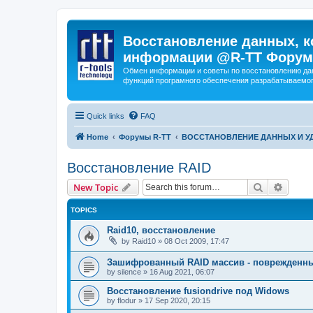
Восстановление данных, к
информации @R-TT Форум
Обмен информации и советы по восстановлению дан
функций програмного обеспечения разрабатываемог
Quick links
FAQ
Home
Форумы R-TT
ВОССТАНОВЛЕНИЕ ДАННЫХ И 
Восстановление RAID
Search
Advanc
New Topic
TOPICS
Raid10, восстановление
by
Raid10
»
08 Oct 2009, 17:47
Зашифрованный RAID массив - поврежденн
by
silence
»
16 Aug 2021, 06:07
Восстановление fusiondrive под Widows
by
flodur
»
17 Sep 2020, 20:15