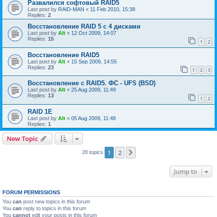
Развалился софтовый RAID5
Last post by
RAID-MAN
«
11 Feb 2010, 15:38
Replies:
2
Восстановление RAID 5 с 4 дисками
Last post by
Alt
«
12 Oct 2009, 14:07
Replies:
15
1
2
Восстановление RAID5
Last post by
Alt
«
15 Sep 2009, 14:55
Replies:
23
1
2
3
Восстановление с RAID5. ФС - UFS (BSD)
Last post by
Alt
«
25 Aug 2009, 11:49
Replies:
13
1
2
RAID 1E
Last post by
Alt
«
05 Aug 2009, 11:48
Replies:
1
New Topic
1
2
Next
28 topics
Jump to
FORUM PERMISSIONS
You
can
post new topics in this forum
You
can
reply to topics in this forum
You
cannot
edit your posts in this forum