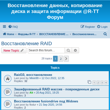
Восстановление данных, копирование
диска и защита информации @R-TT
Форум
FAQ
Register
Login
S
Home
Форумы R-TT
ВОССТАНОВЛЕНИЕ ДАННЫХ И УДАЛЕННЫХ ФАЙЛОВ
Восстановление RAID
e
Восстановление RAID
a
Search
Advanced search
New Topic
r
c
1
2
Next
28 topics
h
Topics
Raid10, восстановление
Last post by
Minin99
«
12 Oct 2022, 12:35
Replies:
32
1
2
3
4
Зашифрованный RAID массив - поврежденные диски
Last post by
Alt
«
20 Aug 2021, 19:25
Replies:
3
Восстановление fusiondrive под Widows
Last post by
flodur
«
21 Sep 2020, 14:56
Replies:
2