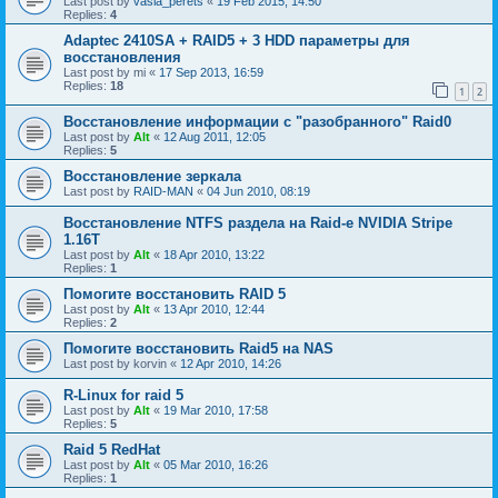
Last post by
vasia_perets
«
19 Feb 2015, 14:50
Replies:
4
Adaptec 2410SA + RAID5 + 3 HDD параметры для
восстановления
Last post by
mi
«
17 Sep 2013, 16:59
Replies:
18
1
2
Восстановление информации с "разобранного" Raid0
Last post by
Alt
«
12 Aug 2011, 12:05
Replies:
5
Восстановление зеркала
Last post by
RAID-MAN
«
04 Jun 2010, 08:19
Восстановление NTFS раздела на Raid-е NVIDIA Stripe
1.16Т
Last post by
Alt
«
18 Apr 2010, 13:22
Replies:
1
Помогите восстановить RAID 5
Last post by
Alt
«
13 Apr 2010, 12:44
Replies:
2
Помогите восстановить Raid5 на NAS
Last post by
korvin
«
12 Apr 2010, 14:26
R-Linux for raid 5
Last post by
Alt
«
19 Mar 2010, 17:58
Replies:
5
Raid 5 RedHat
Last post by
Alt
«
05 Mar 2010, 16:26
Replies:
1