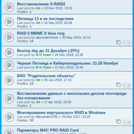
Восстановление X-RAID2
Last post by
Alt
«
18 Nov 2019, 19:30
Replies:
1
Пятница 13 и ее последствия
Last post by
Alt
«
16 Sep 2019, 00:08
Replies:
1
RAID 0 MBWE II blue ring
Last post by
alexunderboots
«
30 May 2019, 15:14
Replies:
14
1
2
Boxing day до 31 Декабря (-25%)
Last post by
R-tt Team
«
26 Dec 2018, 13:35
Черная Пятница и Киберпонедельник: 21-28 Ноября
Last post by
R-tt Team
«
21 Nov 2018, 19:40
BAG "Родительские объекты"
Last post by
Alt
«
08 Jun 2018, 17:41
Replies:
13
1
2
Востановление данных с нескольких дисков поочереди
без копирования
Last post by
Alt
«
17 Apr 2018, 19:30
Replies:
1
Монтирование виртуального RAID в Windows
Last post by
Alexander27Ru
«
24 Dec 2017, 15:20
Replies:
10
1
2
Параметры МАС PRO RAID Card