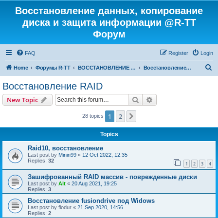
Восстановление данных, копирование
диска и защита информации @R-TT
Форум
FAQ
Register
Login
S
Home
Форумы R-TT
ВОССТАНОВЛЕНИЕ ДАННЫХ И УДАЛЕННЫХ ФАЙЛОВ
Восстановление RAID
e
Восстановление RAID
a
Search
Advanced search
New Topic
r
c
1
2
Next
28 topics
h
Topics
Raid10, восстановление
Last post by
Minin99
«
12 Oct 2022, 12:35
Replies:
32
1
2
3
4
Зашифрованный RAID массив - поврежденные диски
Last post by
Alt
«
20 Aug 2021, 19:25
Replies:
3
Восстановление fusiondrive под Widows
Last post by
flodur
«
21 Sep 2020, 14:56
Replies:
2