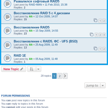
Развалился софтовый RAID5
Last post by
RAID-MAN
«
11 Feb 2010, 15:38
Replies:
2
Восстановление RAID 5 с 4 дисками
Last post by
Alt
«
12 Oct 2009, 14:07
Replies:
15
1
2
Восстановление RAID5
Last post by
Alt
«
15 Sep 2009, 14:55
Replies:
23
1
2
3
Восстановление с RAID5. ФС - UFS (BSD)
Last post by
Alt
«
25 Aug 2009, 11:49
Replies:
13
1
2
RAID 1E
Last post by
Alt
«
05 Aug 2009, 11:48
Replies:
1
New Topic
1
2
Next
28 topics
Jump to
FORUM PERMISSIONS
You
can
post new topics in this forum
You
can
reply to topics in this forum
You
cannot
edit your posts in this forum