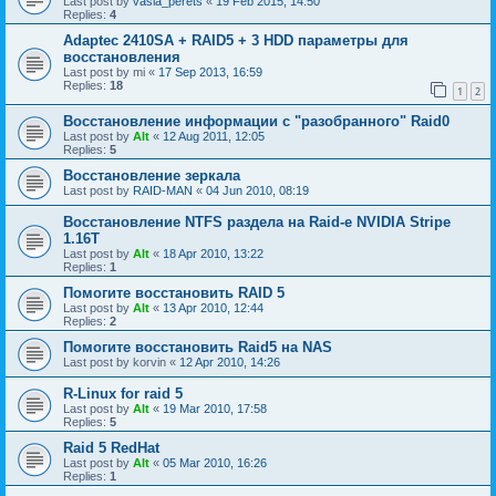
Last post by
vasia_perets
«
19 Feb 2015, 14:50
Replies:
4
Adaptec 2410SA + RAID5 + 3 HDD параметры для
восстановления
Last post by
mi
«
17 Sep 2013, 16:59
Replies:
18
1
2
Восстановление информации с "разобранного" Raid0
Last post by
Alt
«
12 Aug 2011, 12:05
Replies:
5
Восстановление зеркала
Last post by
RAID-MAN
«
04 Jun 2010, 08:19
Восстановление NTFS раздела на Raid-е NVIDIA Stripe
1.16Т
Last post by
Alt
«
18 Apr 2010, 13:22
Replies:
1
Помогите восстановить RAID 5
Last post by
Alt
«
13 Apr 2010, 12:44
Replies:
2
Помогите восстановить Raid5 на NAS
Last post by
korvin
«
12 Apr 2010, 14:26
R-Linux for raid 5
Last post by
Alt
«
19 Mar 2010, 17:58
Replies:
5
Raid 5 RedHat
Last post by
Alt
«
05 Mar 2010, 16:26
Replies:
1