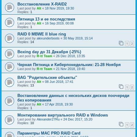
Восстановление X-RAID2
Last post by
Alt
«
18 Nov 2019, 19:30
Replies:
1
Пятница 13 и ее последствия
Last post by
Alt
«
16 Sep 2019, 00:08
Replies:
1
RAID 0 MBWE II blue ring
Last post by
alexunderboots
«
30 May 2019, 15:14
Replies:
14
1
2
Boxing day до 31 Декабря (-25%)
Last post by
R-tt Team
«
26 Dec 2018, 13:35
Черная Пятница и Киберпонедельник: 21-28 Ноября
Last post by
R-tt Team
«
21 Nov 2018, 19:40
BAG "Родительские объекты"
Last post by
Alt
«
08 Jun 2018, 17:41
Replies:
13
1
2
Востановление данных с нескольких дисков поочереди
без копирования
Last post by
Alt
«
17 Apr 2018, 19:30
Replies:
1
Монтирование виртуального RAID в Windows
Last post by
Alexander27Ru
«
24 Dec 2017, 15:20
Replies:
10
1
2
Параметры МАС PRO RAID Card