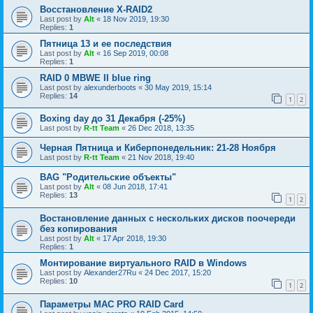
Восстановление X-RAID2
Last post by
Alt
«
18 Nov 2019, 19:30
Replies:
1
Пятница 13 и ее последствия
Last post by
Alt
«
16 Sep 2019, 00:08
Replies:
1
RAID 0 MBWE II blue ring
Last post by
alexunderboots
«
30 May 2019, 15:14
Replies:
14
1
2
Boxing day до 31 Декабря (-25%)
Last post by
R-tt Team
«
26 Dec 2018, 13:35
Черная Пятница и Киберпонедельник: 21-28 Ноября
Last post by
R-tt Team
«
21 Nov 2018, 19:40
BAG "Родительские объекты"
Last post by
Alt
«
08 Jun 2018, 17:41
Replies:
13
1
2
Востановление данных с нескольких дисков поочереди
без копирования
Last post by
Alt
«
17 Apr 2018, 19:30
Replies:
1
Монтирование виртуального RAID в Windows
Last post by
Alexander27Ru
«
24 Dec 2017, 15:20
Replies:
10
1
2
Параметры МАС PRO RAID Card