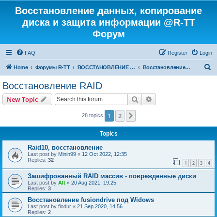
Восстановление данных, копирование
диска и защита информации @R-TT
Форум
FAQ
Register
Login
S
Home
Форумы R-TT
ВОССТАНОВЛЕНИЕ ДАННЫХ И УДАЛЕННЫХ ФАЙЛОВ
Восстановление RAID
e
Восстановление RAID
a
Search
Advanced search
New Topic
r
c
1
2
Next
28 topics
h
Topics
Raid10, восстановление
Last post by
Minin99
«
12 Oct 2022, 12:35
Replies:
32
1
2
3
4
Зашифрованный RAID массив - поврежденные диски
Last post by
Alt
«
20 Aug 2021, 19:25
Replies:
3
Восстановление fusiondrive под Widows
Last post by
flodur
«
21 Sep 2020, 14:56
Replies:
2