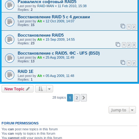
Развалился софтовый RAID5
Last post by
RAID-MAN
«
11 Feb 2010, 15:38
Replies:
2
Восстановление RAID 5 с 4 дисками
Last post by
Alt
«
12 Oct 2009, 14:07
Replies:
15
1
2
Восстановление RAID5
Last post by
Alt
«
15 Sep 2009, 14:55
Replies:
23
1
2
3
Восстановление с RAID5. ФС - UFS (BSD)
Last post by
Alt
«
25 Aug 2009, 11:49
Replies:
13
1
2
RAID 1E
Last post by
Alt
«
05 Aug 2009, 11:48
Replies:
1
New Topic
1
2
Next
28 topics
Jump to
FORUM PERMISSIONS
You
can
post new topics in this forum
You
can
reply to topics in this forum
You
cannot
edit your posts in this forum