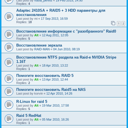
Last post by
vasia_perets
«
19 Feb 2015, 14:50
Replies:
4
Adaptec 2410SA + RAID5 + 3 HDD параметры для
восстановления
Last post by
mi
«
17 Sep 2013, 16:59
Replies:
18
1
2
Восстановление информации с "разобранного" Raid0
Last post by
Alt
«
12 Aug 2011, 12:05
Replies:
5
Восстановление зеркала
Last post by
RAID-MAN
«
04 Jun 2010, 08:19
Восстановление NTFS раздела на Raid-е NVIDIA Stripe
1.16Т
Last post by
Alt
«
18 Apr 2010, 13:22
Replies:
1
Помогите восстановить RAID 5
Last post by
Alt
«
13 Apr 2010, 12:44
Replies:
2
Помогите восстановить Raid5 на NAS
Last post by
korvin
«
12 Apr 2010, 14:26
R-Linux for raid 5
Last post by
Alt
«
19 Mar 2010, 17:58
Replies:
5
Raid 5 RedHat
Last post by
Alt
«
05 Mar 2010, 16:26
Replies:
1