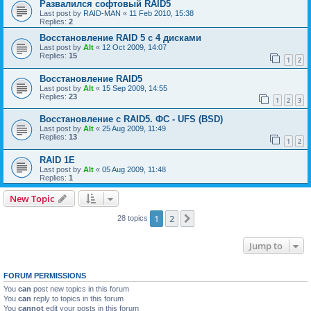
Развалился софтовый RAID5
Last post by
RAID-MAN
«
11 Feb 2010, 15:38
Replies:
2
Восстановление RAID 5 с 4 дисками
Last post by
Alt
«
12 Oct 2009, 14:07
Replies:
15
1
2
Восстановление RAID5
Last post by
Alt
«
15 Sep 2009, 14:55
Replies:
23
1
2
3
Восстановление с RAID5. ФС - UFS (BSD)
Last post by
Alt
«
25 Aug 2009, 11:49
Replies:
13
1
2
RAID 1E
Last post by
Alt
«
05 Aug 2009, 11:48
Replies:
1
New Topic
1
2
Next
28 topics
Jump to
FORUM PERMISSIONS
You
can
post new topics in this forum
You
can
reply to topics in this forum
You
cannot
edit your posts in this forum