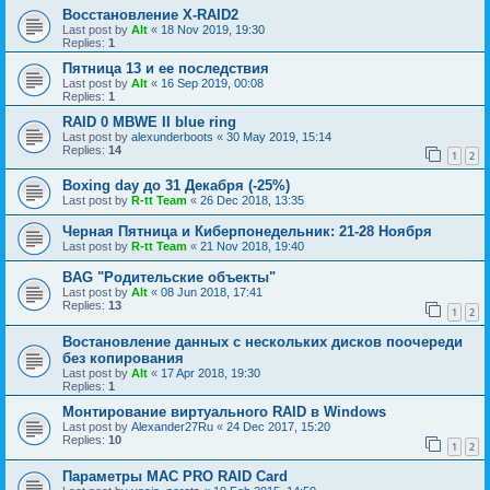
Восстановление X-RAID2
Last post by
Alt
«
18 Nov 2019, 19:30
Replies:
1
Пятница 13 и ее последствия
Last post by
Alt
«
16 Sep 2019, 00:08
Replies:
1
RAID 0 MBWE II blue ring
Last post by
alexunderboots
«
30 May 2019, 15:14
Replies:
14
1
2
Boxing day до 31 Декабря (-25%)
Last post by
R-tt Team
«
26 Dec 2018, 13:35
Черная Пятница и Киберпонедельник: 21-28 Ноября
Last post by
R-tt Team
«
21 Nov 2018, 19:40
BAG "Родительские объекты"
Last post by
Alt
«
08 Jun 2018, 17:41
Replies:
13
1
2
Востановление данных с нескольких дисков поочереди
без копирования
Last post by
Alt
«
17 Apr 2018, 19:30
Replies:
1
Монтирование виртуального RAID в Windows
Last post by
Alexander27Ru
«
24 Dec 2017, 15:20
Replies:
10
1
2
Параметры МАС PRO RAID Card