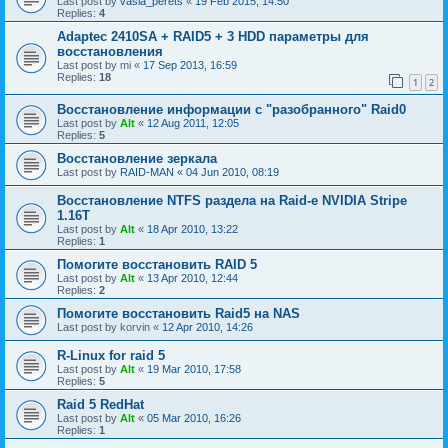
Last post by
vasia_perets
«
19 Feb 2015, 14:50
Replies:
4
Adaptec 2410SA + RAID5 + 3 HDD параметры для
восстановления
Last post by
mi
«
17 Sep 2013, 16:59
Replies:
18
1
2
Восстановление информации с "разобранного" Raid0
Last post by
Alt
«
12 Aug 2011, 12:05
Replies:
5
Восстановление зеркала
Last post by
RAID-MAN
«
04 Jun 2010, 08:19
Восстановление NTFS раздела на Raid-е NVIDIA Stripe
1.16Т
Last post by
Alt
«
18 Apr 2010, 13:22
Replies:
1
Помогите восстановить RAID 5
Last post by
Alt
«
13 Apr 2010, 12:44
Replies:
2
Помогите восстановить Raid5 на NAS
Last post by
korvin
«
12 Apr 2010, 14:26
R-Linux for raid 5
Last post by
Alt
«
19 Mar 2010, 17:58
Replies:
5
Raid 5 RedHat
Last post by
Alt
«
05 Mar 2010, 16:26
Replies:
1