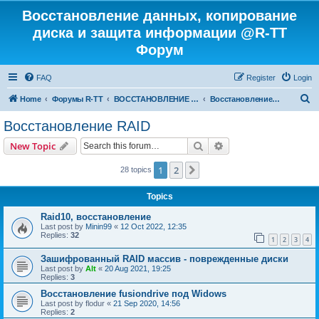
Восстановление данных, копирование
диска и защита информации @R-TT
Форум
FAQ
Register
Login
S
Home
Форумы R-TT
ВОССТАНОВЛЕНИЕ ДАННЫХ И УДАЛЕННЫХ ФАЙЛОВ
Восстановление RAID
e
Восстановление RAID
a
Search
Advanced search
New Topic
r
c
1
2
Next
28 topics
h
Topics
Raid10, восстановление
Last post by
Minin99
«
12 Oct 2022, 12:35
Replies:
32
1
2
3
4
Зашифрованный RAID массив - поврежденные диски
Last post by
Alt
«
20 Aug 2021, 19:25
Replies:
3
Восстановление fusiondrive под Widows
Last post by
flodur
«
21 Sep 2020, 14:56
Replies:
2