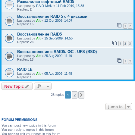
Развалился софтовый RAID5
Last post by
RAID-MAN
«
11 Feb 2010, 15:38
Replies:
2
Восстановление RAID 5 с 4 дисками
Last post by
Alt
«
12 Oct 2009, 14:07
Replies:
15
1
2
Восстановление RAID5
Last post by
Alt
«
15 Sep 2009, 14:55
Replies:
23
1
2
3
Восстановление с RAID5. ФС - UFS (BSD)
Last post by
Alt
«
25 Aug 2009, 11:49
Replies:
13
1
2
RAID 1E
Last post by
Alt
«
05 Aug 2009, 11:48
Replies:
1
New Topic
1
2
Next
28 topics
Jump to
FORUM PERMISSIONS
You
can
post new topics in this forum
You
can
reply to topics in this forum
You
cannot
edit your posts in this forum