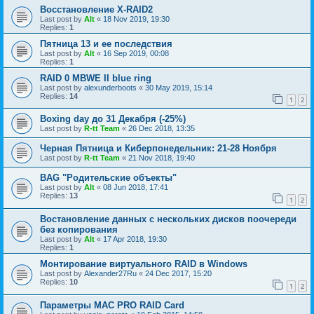
Восстановление X-RAID2
Last post by
Alt
«
18 Nov 2019, 19:30
Replies:
1
Пятница 13 и ее последствия
Last post by
Alt
«
16 Sep 2019, 00:08
Replies:
1
RAID 0 MBWE II blue ring
Last post by
alexunderboots
«
30 May 2019, 15:14
Replies:
14
1
2
Boxing day до 31 Декабря (-25%)
Last post by
R-tt Team
«
26 Dec 2018, 13:35
Черная Пятница и Киберпонедельник: 21-28 Ноября
Last post by
R-tt Team
«
21 Nov 2018, 19:40
BAG "Родительские объекты"
Last post by
Alt
«
08 Jun 2018, 17:41
Replies:
13
1
2
Востановление данных с нескольких дисков поочереди
без копирования
Last post by
Alt
«
17 Apr 2018, 19:30
Replies:
1
Монтирование виртуального RAID в Windows
Last post by
Alexander27Ru
«
24 Dec 2017, 15:20
Replies:
10
1
2
Параметры МАС PRO RAID Card