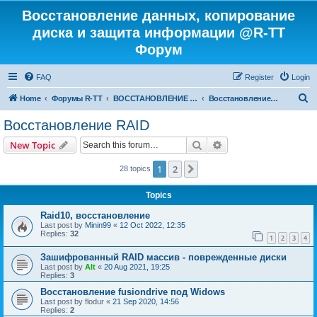
Восстановление данных, копирование
диска и защита информации @R-TT
Форум
FAQ
Register
Login
S
Home
Форумы R-TT
ВОССТАНОВЛЕНИЕ ДАННЫХ И УДАЛЕННЫХ ФАЙЛОВ
Восстановление RAID
e
Восстановление RAID
a
Search
Advanced search
New Topic
r
c
1
2
Next
28 topics
h
Topics
Raid10, восстановление
Last post by
Minin99
«
12 Oct 2022, 12:35
Replies:
32
1
2
3
4
Зашифрованный RAID массив - поврежденные диски
Last post by
Alt
«
20 Aug 2021, 19:25
Replies:
3
Восстановление fusiondrive под Widows
Last post by
flodur
«
21 Sep 2020, 14:56
Replies:
2