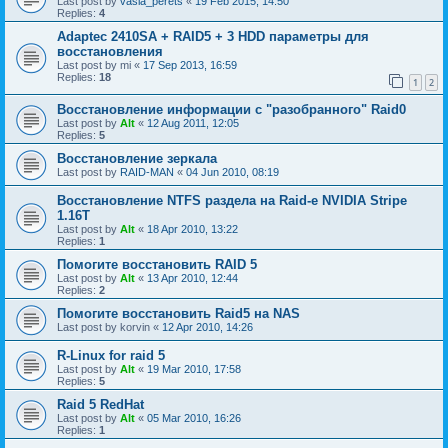
Last post by
vasia_perets
«
19 Feb 2015, 14:50
Replies:
4
Adaptec 2410SA + RAID5 + 3 HDD параметры для
восстановления
Last post by
mi
«
17 Sep 2013, 16:59
Replies:
18
1
2
Восстановление информации с "разобранного" Raid0
Last post by
Alt
«
12 Aug 2011, 12:05
Replies:
5
Восстановление зеркала
Last post by
RAID-MAN
«
04 Jun 2010, 08:19
Восстановление NTFS раздела на Raid-е NVIDIA Stripe
1.16Т
Last post by
Alt
«
18 Apr 2010, 13:22
Replies:
1
Помогите восстановить RAID 5
Last post by
Alt
«
13 Apr 2010, 12:44
Replies:
2
Помогите восстановить Raid5 на NAS
Last post by
korvin
«
12 Apr 2010, 14:26
R-Linux for raid 5
Last post by
Alt
«
19 Mar 2010, 17:58
Replies:
5
Raid 5 RedHat
Last post by
Alt
«
05 Mar 2010, 16:26
Replies:
1