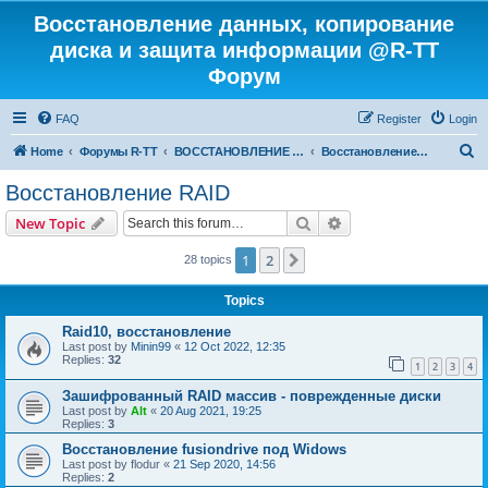
Восстановление данных, копирование
диска и защита информации @R-TT
Форум
FAQ
Register
Login
S
Home
Форумы R-TT
ВОССТАНОВЛЕНИЕ ДАННЫХ И УДАЛЕННЫХ ФАЙЛОВ
Восстановление RAID
e
Восстановление RAID
a
Search
Advanced search
New Topic
r
c
1
2
Next
28 topics
h
Topics
Raid10, восстановление
Last post by
Minin99
«
12 Oct 2022, 12:35
Replies:
32
1
2
3
4
Зашифрованный RAID массив - поврежденные диски
Last post by
Alt
«
20 Aug 2021, 19:25
Replies:
3
Восстановление fusiondrive под Widows
Last post by
flodur
«
21 Sep 2020, 14:56
Replies:
2