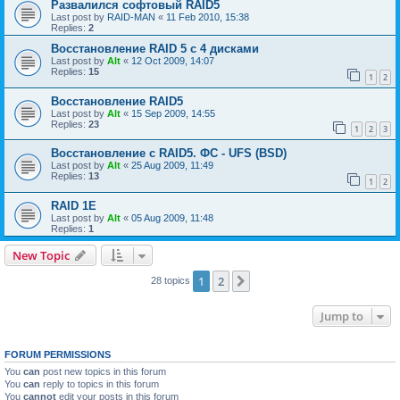
Развалился софтовый RAID5
Last post by
RAID-MAN
«
11 Feb 2010, 15:38
Replies:
2
Восстановление RAID 5 с 4 дисками
Last post by
Alt
«
12 Oct 2009, 14:07
Replies:
15
1
2
Восстановление RAID5
Last post by
Alt
«
15 Sep 2009, 14:55
Replies:
23
1
2
3
Восстановление с RAID5. ФС - UFS (BSD)
Last post by
Alt
«
25 Aug 2009, 11:49
Replies:
13
1
2
RAID 1E
Last post by
Alt
«
05 Aug 2009, 11:48
Replies:
1
New Topic
1
2
Next
28 topics
Jump to
FORUM PERMISSIONS
You
can
post new topics in this forum
You
can
reply to topics in this forum
You
cannot
edit your posts in this forum