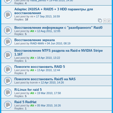
Last post by
vasia_perets
«
19 Feb 2015, 14:50
Replies:
4
Adaptec 2410SA + RAID5 + 3 HDD параметры для
восстановления
Last post by
mi
«
17 Sep 2013, 16:59
Replies:
18
1
2
Восстановление информации с "разобранного" Raid0
Last post by
Alt
«
12 Aug 2011, 12:05
Replies:
5
Восстановление зеркала
Last post by
RAID-MAN
«
04 Jun 2010, 08:19
Восстановление NTFS раздела на Raid-е NVIDIA Stripe
1.16Т
Last post by
Alt
«
18 Apr 2010, 13:22
Replies:
1
Помогите восстановить RAID 5
Last post by
Alt
«
13 Apr 2010, 12:44
Replies:
2
Помогите восстановить Raid5 на NAS
Last post by
korvin
«
12 Apr 2010, 14:26
R-Linux for raid 5
Last post by
Alt
«
19 Mar 2010, 17:58
Replies:
5
Raid 5 RedHat
Last post by
Alt
«
05 Mar 2010, 16:26
Replies:
1