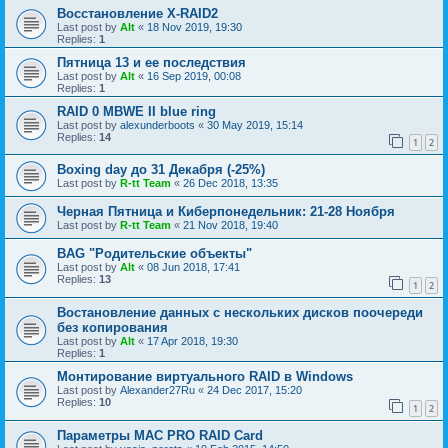
Восстановление X-RAID2
Last post by
Alt
«
18 Nov 2019, 19:30
Replies:
1
Пятница 13 и ее последствия
Last post by
Alt
«
16 Sep 2019, 00:08
Replies:
1
RAID 0 MBWE II blue ring
Last post by
alexunderboots
«
30 May 2019, 15:14
Replies:
14
1
2
Boxing day до 31 Декабря (-25%)
Last post by
R-tt Team
«
26 Dec 2018, 13:35
Черная Пятница и Киберпонедельник: 21-28 Ноября
Last post by
R-tt Team
«
21 Nov 2018, 19:40
BAG "Родительские объекты"
Last post by
Alt
«
08 Jun 2018, 17:41
Replies:
13
1
2
Востановление данных с нескольких дисков поочереди
без копирования
Last post by
Alt
«
17 Apr 2018, 19:30
Replies:
1
Монтирование виртуального RAID в Windows
Last post by
Alexander27Ru
«
24 Dec 2017, 15:20
Replies:
10
1
2
Параметры МАС PRO RAID Card