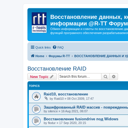
Восстановление данных, к
информации @R-TT Форум
Обмен информации и советы по восстановлению дан
функций програмного обеспечения разрабатываемог
Quick links
FAQ
Home
Форумы R-TT
ВОССТАНОВЛЕНИЕ ДАННЫХ И 
Восстановление RAID
Search
Advanc
New Topic
TOPICS
Raid10, восстановление
by
Raid10
»
08 Oct 2009, 17:47
Зашифрованный RAID массив - поврежденн
by
silence
»
16 Aug 2021, 06:07
Восстановление fusiondrive под Widows
by
flodur
»
17 Sep 2020, 20:15