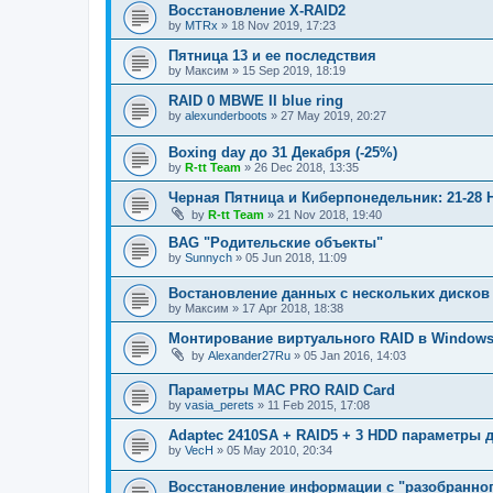
Восстановление X-RAID2
by
MTRx
»
18 Nov 2019, 17:23
Пятница 13 и ее последствия
by
Максим
»
15 Sep 2019, 18:19
RAID 0 MBWE II blue ring
by
alexunderboots
»
27 May 2019, 20:27
Boxing day до 31 Декабря (-25%)
by
R-tt Team
»
26 Dec 2018, 13:35
Черная Пятница и Киберпонедельник: 21-28 
by
R-tt Team
»
21 Nov 2018, 19:40
BAG "Родительские объекты"
by
Sunnych
»
05 Jun 2018, 11:09
Востановление данных с нескольких дисков
by
Максим
»
17 Apr 2018, 18:38
Монтирование виртуального RAID в Window
by
Alexander27Ru
»
05 Jan 2016, 14:03
Параметры МАС PRO RAID Card
by
vasia_perets
»
11 Feb 2015, 17:08
Adaptec 2410SA + RAID5 + 3 HDD параметры 
by
VecH
»
05 May 2010, 20:34
Восстановление информации с "разобранног