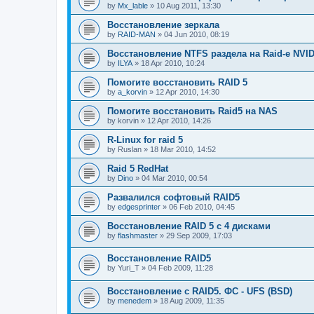
by
Mx_lable
»
10 Aug 2011, 13:30
Восстановление зеркала
by
RAID-MAN
»
04 Jun 2010, 08:19
Восстановление NTFS раздела на Raid-е NVIDI
by
ILYA
»
18 Apr 2010, 10:24
Помогите восстановить RAID 5
by
a_korvin
»
12 Apr 2010, 14:30
Помогите восстановить Raid5 на NAS
by
korvin
»
12 Apr 2010, 14:26
R-Linux for raid 5
by
Ruslan
»
18 Mar 2010, 14:52
Raid 5 RedHat
by
Dino
»
04 Mar 2010, 00:54
Развалился софтовый RAID5
by
edgesprinter
»
06 Feb 2010, 04:45
Восстановление RAID 5 с 4 дисками
by
flashmaster
»
29 Sep 2009, 17:03
Восстановление RAID5
by
Yuri_T
»
04 Feb 2009, 11:28
Восстановление с RAID5. ФС - UFS (BSD)
by
menedem
»
18 Aug 2009, 11:35