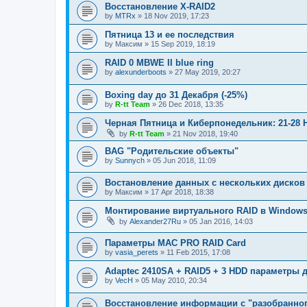
Восстановление X-RAID2
by
MTRx
»
18 Nov 2019, 17:23
Пятница 13 и ее последствия
by
Максим
»
15 Sep 2019, 18:19
RAID 0 MBWE II blue ring
by
alexunderboots
»
27 May 2019, 20:27
Boxing day до 31 Декабря (-25%)
by
R-tt Team
»
26 Dec 2018, 13:35
Черная Пятница и Киберпонедельник: 21-28 
by
R-tt Team
»
21 Nov 2018, 19:40
BAG "Родительские объекты"
by
Sunnych
»
05 Jun 2018, 11:09
Востановление данных с нескольких дисков
by
Максим
»
17 Apr 2018, 18:38
Монтирование виртуального RAID в Window
by
Alexander27Ru
»
05 Jan 2016, 14:03
Параметры МАС PRO RAID Card
by
vasia_perets
»
11 Feb 2015, 17:08
Adaptec 2410SA + RAID5 + 3 HDD параметры 
by
VecH
»
05 May 2010, 20:34
Восстановление информации с "разобранног