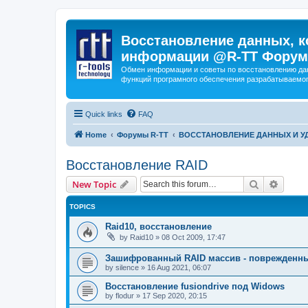
Восстановление данных, к
информации @R-TT Форум
Обмен информации и советы по восстановлению дан
функций програмного обеспечения разрабатываемог
Quick links
FAQ
Home
Форумы R-TT
ВОССТАНОВЛЕНИЕ ДАННЫХ И 
Восстановление RAID
Search
Advanc
New Topic
TOPICS
Raid10, восстановление
by
Raid10
»
08 Oct 2009, 17:47
Зашифрованный RAID массив - поврежденн
by
silence
»
16 Aug 2021, 06:07
Восстановление fusiondrive под Widows
by
flodur
»
17 Sep 2020, 20:15