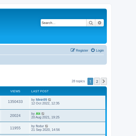
Search
Advanced search
Register
Login
1
2
Next
28 topics
VIEWS
LAST POST
L
by
Minin99
V
1350433
a
12 Oct 2022, 12:35
s
i
t
L
by
Alt
p
V
20024
e
a
20 Aug 2021, 19:25
o
s
s
i
t
w
t
L
by
flodur
V
11955
p
a
21 Sep 2020, 14:56
e
o
s
s
s
i