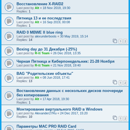
Восстановление X-RAID2
Last post by
Alt
«
18 Nov 2019, 19:30
Replies:
1
Пятница 13 и ее последствия
Last post by
Alt
«
16 Sep 2019, 00:08
Replies:
1
RAID 0 MBWE II blue ring
Last post by
alexunderboots
«
30 May 2019, 15:14
Replies:
14
1
2
Boxing day до 31 Декабря (-25%)
Last post by
R-tt Team
«
26 Dec 2018, 13:35
Черная Пятница и Киберпонедельник: 21-28 Ноября
Last post by
R-tt Team
«
21 Nov 2018, 19:40
BAG "Родительские объекты"
Last post by
Alt
«
08 Jun 2018, 17:41
Replies:
13
1
2
Востановление данных с нескольких дисков поочереди
без копирования
Last post by
Alt
«
17 Apr 2018, 19:30
Replies:
1
Монтирование виртуального RAID в Windows
Last post by
Alexander27Ru
«
24 Dec 2017, 15:20
Replies:
10
1
2
Параметры МАС PRO RAID Card