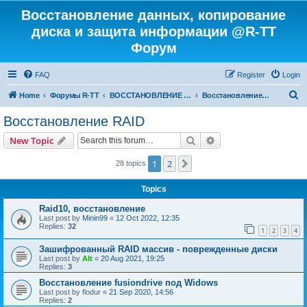
Восстановление данных, копирование
диска и защита информации @R-TT
Форум
FAQ
Register
Login
S
Home
Форумы R-TT
ВОССТАНОВЛЕНИЕ ДАННЫХ И УДАЛЕННЫХ ФАЙЛОВ
Восстановление RAID
e
Восстановление RAID
a
Search
Advanced search
New Topic
r
c
1
2
Next
28 topics
h
Topics
Raid10, восстановление
Last post by
Minin99
«
12 Oct 2022, 12:35
Replies:
32
1
2
3
4
Зашифрованный RAID массив - поврежденные диски
Last post by
Alt
«
20 Aug 2021, 19:25
Replies:
3
Восстановление fusiondrive под Widows
Last post by
flodur
«
21 Sep 2020, 14:56
Replies:
2