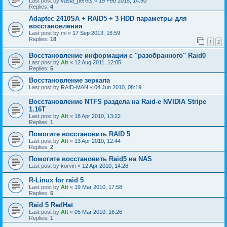
Last post by
vasia_perets
«
19 Feb 2015, 14:50
Replies:
4
Adaptec 2410SA + RAID5 + 3 HDD параметры для
восстановления
Last post by
mi
«
17 Sep 2013, 16:59
Replies:
18
1
2
Восстановление информации с "разобранного" Raid0
Last post by
Alt
«
12 Aug 2011, 12:05
Replies:
5
Восстановление зеркала
Last post by
RAID-MAN
«
04 Jun 2010, 08:19
Восстановление NTFS раздела на Raid-е NVIDIA Stripe
1.16Т
Last post by
Alt
«
18 Apr 2010, 13:22
Replies:
1
Помогите восстановить RAID 5
Last post by
Alt
«
13 Apr 2010, 12:44
Replies:
2
Помогите восстановить Raid5 на NAS
Last post by
korvin
«
12 Apr 2010, 14:26
R-Linux for raid 5
Last post by
Alt
«
19 Mar 2010, 17:58
Replies:
5
Raid 5 RedHat
Last post by
Alt
«
05 Mar 2010, 16:26
Replies:
1