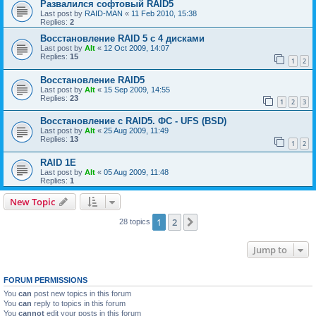
Развалился софтовый RAID5
Last post by
RAID-MAN
«
11 Feb 2010, 15:38
Replies:
2
Восстановление RAID 5 с 4 дисками
Last post by
Alt
«
12 Oct 2009, 14:07
Replies:
15
1
2
Восстановление RAID5
Last post by
Alt
«
15 Sep 2009, 14:55
Replies:
23
1
2
3
Восстановление с RAID5. ФС - UFS (BSD)
Last post by
Alt
«
25 Aug 2009, 11:49
Replies:
13
1
2
RAID 1E
Last post by
Alt
«
05 Aug 2009, 11:48
Replies:
1
New Topic
1
2
Next
28 topics
Jump to
FORUM PERMISSIONS
You
can
post new topics in this forum
You
can
reply to topics in this forum
You
cannot
edit your posts in this forum