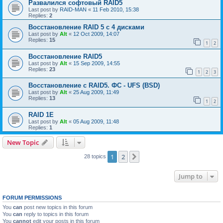
Развалился софтовый RAID5
Last post by
RAID-MAN
«
11 Feb 2010, 15:38
Replies:
2
Восстановление RAID 5 с 4 дисками
Last post by
Alt
«
12 Oct 2009, 14:07
Replies:
15
1
2
Восстановление RAID5
Last post by
Alt
«
15 Sep 2009, 14:55
Replies:
23
1
2
3
Восстановление с RAID5. ФС - UFS (BSD)
Last post by
Alt
«
25 Aug 2009, 11:49
Replies:
13
1
2
RAID 1E
Last post by
Alt
«
05 Aug 2009, 11:48
Replies:
1
New Topic
1
2
Next
28 topics
Jump to
FORUM PERMISSIONS
You
can
post new topics in this forum
You
can
reply to topics in this forum
You
cannot
edit your posts in this forum