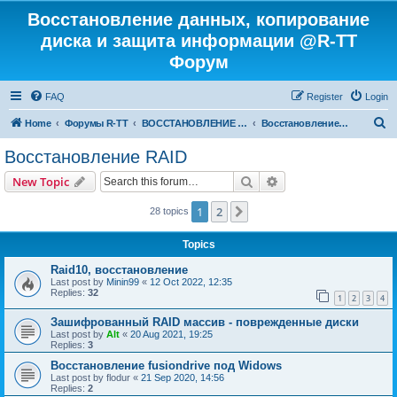
Восстановление данных, копирование
диска и защита информации @R-TT
Форум
FAQ
Register
Login
S
Home
Форумы R-TT
ВОССТАНОВЛЕНИЕ ДАННЫХ И УДАЛЕННЫХ ФАЙЛОВ
Восстановление RAID
e
Восстановление RAID
a
Search
Advanced search
New Topic
r
c
1
2
Next
28 topics
h
Topics
Raid10, восстановление
Last post by
Minin99
«
12 Oct 2022, 12:35
Replies:
32
1
2
3
4
Зашифрованный RAID массив - поврежденные диски
Last post by
Alt
«
20 Aug 2021, 19:25
Replies:
3
Восстановление fusiondrive под Widows
Last post by
flodur
«
21 Sep 2020, 14:56
Replies:
2