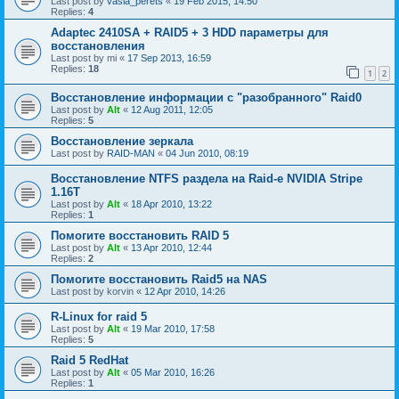
Last post by
vasia_perets
«
19 Feb 2015, 14:50
Replies:
4
Adaptec 2410SA + RAID5 + 3 HDD параметры для
восстановления
Last post by
mi
«
17 Sep 2013, 16:59
Replies:
18
1
2
Восстановление информации с "разобранного" Raid0
Last post by
Alt
«
12 Aug 2011, 12:05
Replies:
5
Восстановление зеркала
Last post by
RAID-MAN
«
04 Jun 2010, 08:19
Восстановление NTFS раздела на Raid-е NVIDIA Stripe
1.16Т
Last post by
Alt
«
18 Apr 2010, 13:22
Replies:
1
Помогите восстановить RAID 5
Last post by
Alt
«
13 Apr 2010, 12:44
Replies:
2
Помогите восстановить Raid5 на NAS
Last post by
korvin
«
12 Apr 2010, 14:26
R-Linux for raid 5
Last post by
Alt
«
19 Mar 2010, 17:58
Replies:
5
Raid 5 RedHat
Last post by
Alt
«
05 Mar 2010, 16:26
Replies:
1