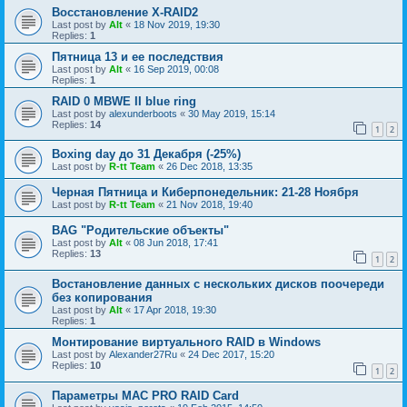
Восстановление X-RAID2
Last post by
Alt
«
18 Nov 2019, 19:30
Replies:
1
Пятница 13 и ее последствия
Last post by
Alt
«
16 Sep 2019, 00:08
Replies:
1
RAID 0 MBWE II blue ring
Last post by
alexunderboots
«
30 May 2019, 15:14
Replies:
14
1
2
Boxing day до 31 Декабря (-25%)
Last post by
R-tt Team
«
26 Dec 2018, 13:35
Черная Пятница и Киберпонедельник: 21-28 Ноября
Last post by
R-tt Team
«
21 Nov 2018, 19:40
BAG "Родительские объекты"
Last post by
Alt
«
08 Jun 2018, 17:41
Replies:
13
1
2
Востановление данных с нескольких дисков поочереди
без копирования
Last post by
Alt
«
17 Apr 2018, 19:30
Replies:
1
Монтирование виртуального RAID в Windows
Last post by
Alexander27Ru
«
24 Dec 2017, 15:20
Replies:
10
1
2
Параметры МАС PRO RAID Card