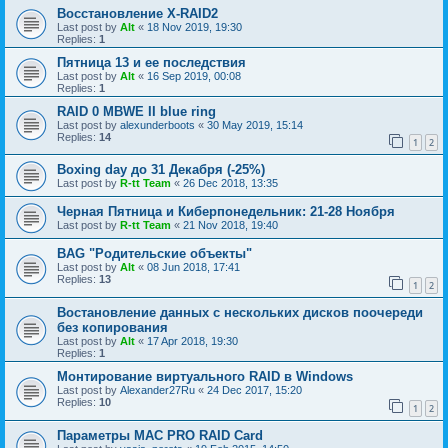
Восстановление X-RAID2
Last post by
Alt
«
18 Nov 2019, 19:30
Replies:
1
Пятница 13 и ее последствия
Last post by
Alt
«
16 Sep 2019, 00:08
Replies:
1
RAID 0 MBWE II blue ring
Last post by
alexunderboots
«
30 May 2019, 15:14
Replies:
14
1
2
Boxing day до 31 Декабря (-25%)
Last post by
R-tt Team
«
26 Dec 2018, 13:35
Черная Пятница и Киберпонедельник: 21-28 Ноября
Last post by
R-tt Team
«
21 Nov 2018, 19:40
BAG "Родительские объекты"
Last post by
Alt
«
08 Jun 2018, 17:41
Replies:
13
1
2
Востановление данных с нескольких дисков поочереди
без копирования
Last post by
Alt
«
17 Apr 2018, 19:30
Replies:
1
Монтирование виртуального RAID в Windows
Last post by
Alexander27Ru
«
24 Dec 2017, 15:20
Replies:
10
1
2
Параметры МАС PRO RAID Card