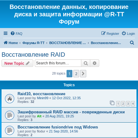
Восстановление данных, копирование
диска и защита информации @R-TT
Форум
FAQ
Register
Login
S
Home
Форумы R-TT
ВОССТАНОВЛЕНИЕ ДАННЫХ И УДАЛЕННЫХ ФАЙЛОВ
Восстановление RAID
e
Восстановление RAID
a
Search
Advanced search
New Topic
r
c
1
2
Next
28 topics
h
Topics
Raid10, восстановление
Last post by
Minin99
«
12 Oct 2022, 12:35
Replies:
32
1
2
3
4
Зашифрованный RAID массив - поврежденные диски
Last post by
Alt
«
20 Aug 2021, 19:25
Replies:
3
Восстановление fusiondrive под Widows
Last post by
flodur
«
21 Sep 2020, 14:56
Replies:
2