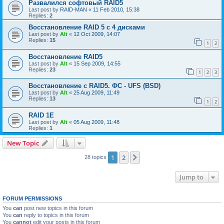
Развалился софтовый RAID5
Last post by
RAID-MAN
«
11 Feb 2010, 15:38
Replies:
2
Восстановление RAID 5 с 4 дисками
Last post by
Alt
«
12 Oct 2009, 14:07
Replies:
15
1
2
Восстановление RAID5
Last post by
Alt
«
15 Sep 2009, 14:55
Replies:
23
1
2
3
Восстановление с RAID5. ФС - UFS (BSD)
Last post by
Alt
«
25 Aug 2009, 11:49
Replies:
13
1
2
RAID 1E
Last post by
Alt
«
05 Aug 2009, 11:48
Replies:
1
New Topic
1
2
Next
28 topics
Jump to
FORUM PERMISSIONS
You
can
post new topics in this forum
You
can
reply to topics in this forum
You
cannot
edit your posts in this forum