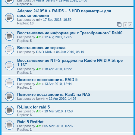
Last post by
vasia_perets
«
19 Feb 2015, 14:50
Replies:
4
Adaptec 2410SA + RAID5 + 3 HDD параметры для
восстановления
Last post by
mi
«
17 Sep 2013, 16:59
Replies:
18
1
2
Восстановление информации с "разобранного" Raid0
Last post by
Alt
«
12 Aug 2011, 12:05
Replies:
5
Восстановление зеркала
Last post by
RAID-MAN
«
04 Jun 2010, 08:19
Восстановление NTFS раздела на Raid-е NVIDIA Stripe
1.16Т
Last post by
Alt
«
18 Apr 2010, 13:22
Replies:
1
Помогите восстановить RAID 5
Last post by
Alt
«
13 Apr 2010, 12:44
Replies:
2
Помогите восстановить Raid5 на NAS
Last post by
korvin
«
12 Apr 2010, 14:26
R-Linux for raid 5
Last post by
Alt
«
19 Mar 2010, 17:58
Replies:
5
Raid 5 RedHat
Last post by
Alt
«
05 Mar 2010, 16:26
Replies:
1