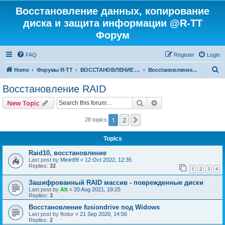
Восстановление данных, копирование
диска и защита информации @R-TT
Форум
FAQ
Register
Login
S
Home
Форумы R-TT
ВОССТАНОВЛЕНИЕ ДАННЫХ И УДАЛЕННЫХ ФАЙЛОВ
Восстановление RAID
e
Восстановление RAID
a
Search
Advanced search
New Topic
r
c
1
2
Next
28 topics
h
Topics
Raid10, восстановление
Last post by
Minin99
«
12 Oct 2022, 12:35
Replies:
32
1
2
3
4
Зашифрованный RAID массив - поврежденные диски
Last post by
Alt
«
20 Aug 2021, 19:25
Replies:
3
Восстановление fusiondrive под Widows
Last post by
flodur
«
21 Sep 2020, 14:56
Replies:
2