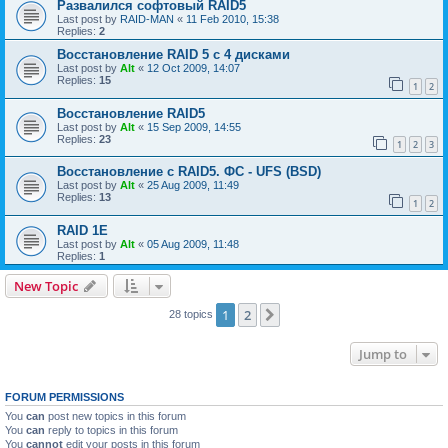
Развалился софтовый RAID5
Last post by
RAID-MAN
«
11 Feb 2010, 15:38
Replies:
2
Восстановление RAID 5 с 4 дисками
Last post by
Alt
«
12 Oct 2009, 14:07
Replies:
15
1
2
Восстановление RAID5
Last post by
Alt
«
15 Sep 2009, 14:55
Replies:
23
1
2
3
Восстановление с RAID5. ФС - UFS (BSD)
Last post by
Alt
«
25 Aug 2009, 11:49
Replies:
13
1
2
RAID 1E
Last post by
Alt
«
05 Aug 2009, 11:48
Replies:
1
New Topic
1
2
Next
28 topics
Jump to
FORUM PERMISSIONS
You
can
post new topics in this forum
You
can
reply to topics in this forum
You
cannot
edit your posts in this forum