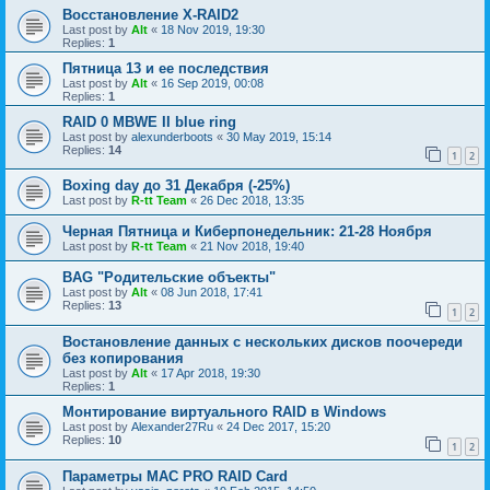
Восстановление X-RAID2
Last post by
Alt
«
18 Nov 2019, 19:30
Replies:
1
Пятница 13 и ее последствия
Last post by
Alt
«
16 Sep 2019, 00:08
Replies:
1
RAID 0 MBWE II blue ring
Last post by
alexunderboots
«
30 May 2019, 15:14
Replies:
14
1
2
Boxing day до 31 Декабря (-25%)
Last post by
R-tt Team
«
26 Dec 2018, 13:35
Черная Пятница и Киберпонедельник: 21-28 Ноября
Last post by
R-tt Team
«
21 Nov 2018, 19:40
BAG "Родительские объекты"
Last post by
Alt
«
08 Jun 2018, 17:41
Replies:
13
1
2
Востановление данных с нескольких дисков поочереди
без копирования
Last post by
Alt
«
17 Apr 2018, 19:30
Replies:
1
Монтирование виртуального RAID в Windows
Last post by
Alexander27Ru
«
24 Dec 2017, 15:20
Replies:
10
1
2
Параметры МАС PRO RAID Card