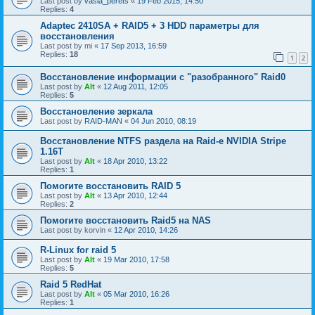
Last post by
vasia_perets
«
19 Feb 2015, 14:50
Replies:
4
Adaptec 2410SA + RAID5 + 3 HDD параметры для
восстановления
Last post by
mi
«
17 Sep 2013, 16:59
Replies:
18
1
2
Восстановление информации с "разобранного" Raid0
Last post by
Alt
«
12 Aug 2011, 12:05
Replies:
5
Восстановление зеркала
Last post by
RAID-MAN
«
04 Jun 2010, 08:19
Восстановление NTFS раздела на Raid-е NVIDIA Stripe
1.16Т
Last post by
Alt
«
18 Apr 2010, 13:22
Replies:
1
Помогите восстановить RAID 5
Last post by
Alt
«
13 Apr 2010, 12:44
Replies:
2
Помогите восстановить Raid5 на NAS
Last post by
korvin
«
12 Apr 2010, 14:26
R-Linux for raid 5
Last post by
Alt
«
19 Mar 2010, 17:58
Replies:
5
Raid 5 RedHat
Last post by
Alt
«
05 Mar 2010, 16:26
Replies:
1