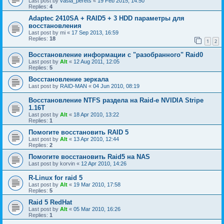
Last post by
vasia_perets
«
19 Feb 2015, 14:50
Replies:
4
Adaptec 2410SA + RAID5 + 3 HDD параметры для
восстановления
Last post by
mi
«
17 Sep 2013, 16:59
Replies:
18
1
2
Восстановление информации с "разобранного" Raid0
Last post by
Alt
«
12 Aug 2011, 12:05
Replies:
5
Восстановление зеркала
Last post by
RAID-MAN
«
04 Jun 2010, 08:19
Восстановление NTFS раздела на Raid-е NVIDIA Stripe
1.16Т
Last post by
Alt
«
18 Apr 2010, 13:22
Replies:
1
Помогите восстановить RAID 5
Last post by
Alt
«
13 Apr 2010, 12:44
Replies:
2
Помогите восстановить Raid5 на NAS
Last post by
korvin
«
12 Apr 2010, 14:26
R-Linux for raid 5
Last post by
Alt
«
19 Mar 2010, 17:58
Replies:
5
Raid 5 RedHat
Last post by
Alt
«
05 Mar 2010, 16:26
Replies:
1