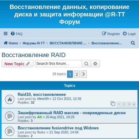
Восстановление данных, копирование
диска и защита информации @R-TT
Форум
FAQ
Register
Login
S
Home
Форумы R-TT
ВОССТАНОВЛЕНИЕ ДАННЫХ И УДАЛЕННЫХ ФАЙЛОВ
Восстановление RAID
e
Восстановление RAID
a
Search
Advanced search
New Topic
r
c
1
2
Next
28 topics
h
Topics
Raid10, восстановление
Last post by
Minin99
«
12 Oct 2022, 12:35
Replies:
32
1
2
3
4
Зашифрованный RAID массив - поврежденные диски
Last post by
Alt
«
20 Aug 2021, 19:25
Replies:
3
Восстановление fusiondrive под Widows
Last post by
flodur
«
21 Sep 2020, 14:56
Replies:
2