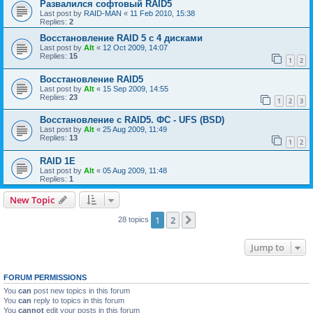
Развалился софтовый RAID5
Last post by
RAID-MAN
«
11 Feb 2010, 15:38
Replies:
2
Восстановление RAID 5 с 4 дисками
Last post by
Alt
«
12 Oct 2009, 14:07
Replies:
15
1
2
Восстановление RAID5
Last post by
Alt
«
15 Sep 2009, 14:55
Replies:
23
1
2
3
Восстановление с RAID5. ФС - UFS (BSD)
Last post by
Alt
«
25 Aug 2009, 11:49
Replies:
13
1
2
RAID 1E
Last post by
Alt
«
05 Aug 2009, 11:48
Replies:
1
New Topic
1
2
Next
28 topics
Jump to
FORUM PERMISSIONS
You
can
post new topics in this forum
You
can
reply to topics in this forum
You
cannot
edit your posts in this forum