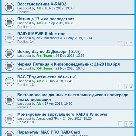
Восстановление X-RAID2
Last post by
Alt
«
18 Nov 2019, 19:30
Replies:
1
Пятница 13 и ее последствия
Last post by
Alt
«
16 Sep 2019, 00:08
Replies:
1
RAID 0 MBWE II blue ring
Last post by
alexunderboots
«
30 May 2019, 15:14
Replies:
14
1
2
Boxing day до 31 Декабря (-25%)
Last post by
R-tt Team
«
26 Dec 2018, 13:35
Черная Пятница и Киберпонедельник: 21-28 Ноября
Last post by
R-tt Team
«
21 Nov 2018, 19:40
BAG "Родительские объекты"
Last post by
Alt
«
08 Jun 2018, 17:41
Replies:
13
1
2
Востановление данных с нескольких дисков поочереди
без копирования
Last post by
Alt
«
17 Apr 2018, 19:30
Replies:
1
Монтирование виртуального RAID в Windows
Last post by
Alexander27Ru
«
24 Dec 2017, 15:20
Replies:
10
1
2
Параметры МАС PRO RAID Card