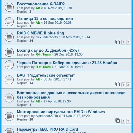
Восстановление X-RAID2
Last post by
Alt
«
18 Nov 2019, 19:30
Replies:
1
Пятница 13 и ее последствия
Last post by
Alt
«
16 Sep 2019, 00:08
Replies:
1
RAID 0 MBWE II blue ring
Last post by
alexunderboots
«
30 May 2019, 15:14
Replies:
14
1
2
Boxing day до 31 Декабря (-25%)
Last post by
R-tt Team
«
26 Dec 2018, 13:35
Черная Пятница и Киберпонедельник: 21-28 Ноября
Last post by
R-tt Team
«
21 Nov 2018, 19:40
BAG "Родительские объекты"
Last post by
Alt
«
08 Jun 2018, 17:41
Replies:
13
1
2
Востановление данных с нескольких дисков поочереди
без копирования
Last post by
Alt
«
17 Apr 2018, 19:30
Replies:
1
Монтирование виртуального RAID в Windows
Last post by
Alexander27Ru
«
24 Dec 2017, 15:20
Replies:
10
1
2
Параметры МАС PRO RAID Card