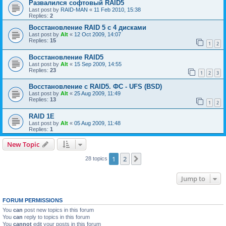
Развалился софтовый RAID5
Last post by
RAID-MAN
«
11 Feb 2010, 15:38
Replies:
2
Восстановление RAID 5 с 4 дисками
Last post by
Alt
«
12 Oct 2009, 14:07
Replies:
15
1
2
Восстановление RAID5
Last post by
Alt
«
15 Sep 2009, 14:55
Replies:
23
1
2
3
Восстановление с RAID5. ФС - UFS (BSD)
Last post by
Alt
«
25 Aug 2009, 11:49
Replies:
13
1
2
RAID 1E
Last post by
Alt
«
05 Aug 2009, 11:48
Replies:
1
New Topic
1
2
Next
28 topics
Jump to
FORUM PERMISSIONS
You
can
post new topics in this forum
You
can
reply to topics in this forum
You
cannot
edit your posts in this forum