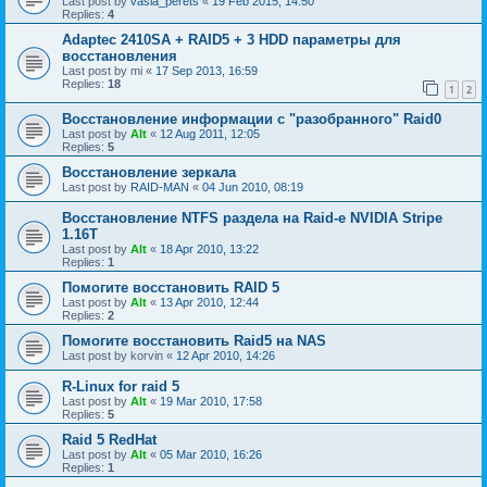
Last post by
vasia_perets
«
19 Feb 2015, 14:50
Replies:
4
Adaptec 2410SA + RAID5 + 3 HDD параметры для
восстановления
Last post by
mi
«
17 Sep 2013, 16:59
Replies:
18
1
2
Восстановление информации с "разобранного" Raid0
Last post by
Alt
«
12 Aug 2011, 12:05
Replies:
5
Восстановление зеркала
Last post by
RAID-MAN
«
04 Jun 2010, 08:19
Восстановление NTFS раздела на Raid-е NVIDIA Stripe
1.16Т
Last post by
Alt
«
18 Apr 2010, 13:22
Replies:
1
Помогите восстановить RAID 5
Last post by
Alt
«
13 Apr 2010, 12:44
Replies:
2
Помогите восстановить Raid5 на NAS
Last post by
korvin
«
12 Apr 2010, 14:26
R-Linux for raid 5
Last post by
Alt
«
19 Mar 2010, 17:58
Replies:
5
Raid 5 RedHat
Last post by
Alt
«
05 Mar 2010, 16:26
Replies:
1