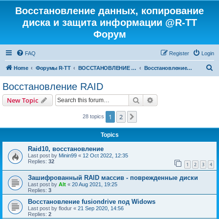
Восстановление данных, копирование
диска и защита информации @R-TT
Форум
FAQ
Register
Login
S
Home
Форумы R-TT
ВОССТАНОВЛЕНИЕ ДАННЫХ И УДАЛЕННЫХ ФАЙЛОВ
Восстановление RAID
e
Восстановление RAID
a
Search
Advanced search
New Topic
r
c
1
2
Next
28 topics
h
Topics
Raid10, восстановление
Last post by
Minin99
«
12 Oct 2022, 12:35
Replies:
32
1
2
3
4
Зашифрованный RAID массив - поврежденные диски
Last post by
Alt
«
20 Aug 2021, 19:25
Replies:
3
Восстановление fusiondrive под Widows
Last post by
flodur
«
21 Sep 2020, 14:56
Replies:
2