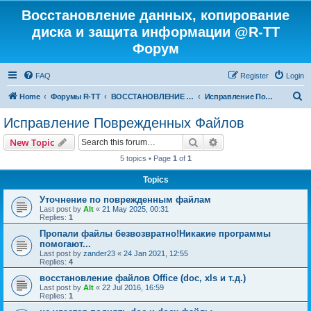
Восстановление данных, копирование
диска и защита информации @R-TT
Форум
FAQ
Register
Login
S
Home
Форумы R-TT
ВОССТАНОВЛЕНИЕ ДАННЫХ И УДАЛЕННЫХ ФАЙЛОВ
Исправление Поврежденных Файлов
e
Исправление Поврежденных Файлов
a
Search
Advanced search
New Topic
r
5 topics • Page
1
of
1
c
Topics
h
Уточнение по поврежденным файлам
Last post by
Alt
«
21 May 2025, 00:31
Replies:
1
Пропали файлы безвозвратно!Никакие программы
помогают...
Last post by
zander23
«
24 Jan 2021, 12:55
Replies:
4
восстановление файлов Office (doc, xls и т.д.)
Last post by
Alt
«
22 Jul 2016, 16:59
Replies:
1