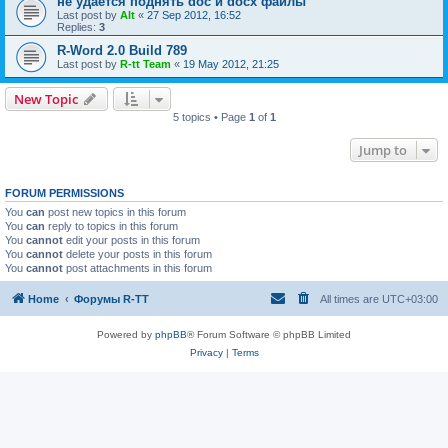
не удается поднять doc и docx файлы
Last post by
Alt
«
27 Sep 2012, 16:52
Replies:
3
R-Word 2.0 Build 789
Last post by
R-tt Team
«
19 May 2012, 21:25
New Topic
5 topics • Page
1
of
1
Jump to
FORUM PERMISSIONS
You
can
post new topics in this forum
You
can
reply to topics in this forum
You
cannot
edit your posts in this forum
You
cannot
delete your posts in this forum
You
cannot
post attachments in this forum
Home
Форумы R-TT
All times are
UTC+03:00
Powered by
phpBB
® Forum Software © phpBB Limited
Privacy
|
Terms