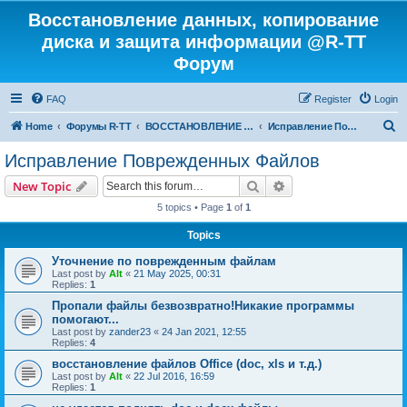
Восстановление данных, копирование
диска и защита информации @R-TT
Форум
FAQ
Register
Login
S
Home
Форумы R-TT
ВОССТАНОВЛЕНИЕ ДАННЫХ И УДАЛЕННЫХ ФАЙЛОВ
Исправление Поврежденных Файлов
e
Исправление Поврежденных Файлов
a
Search
Advanced search
New Topic
r
5 topics • Page
1
of
1
c
Topics
h
Уточнение по поврежденным файлам
Last post by
Alt
«
21 May 2025, 00:31
Replies:
1
Пропали файлы безвозвратно!Никакие программы
помогают...
Last post by
zander23
«
24 Jan 2021, 12:55
Replies:
4
восстановление файлов Office (doc, xls и т.д.)
Last post by
Alt
«
22 Jul 2016, 16:59
Replies:
1