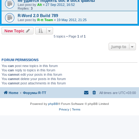
не удается поднять doc и docx файлы
Last post by
Alt
«
27 Sep 2012, 16:52
Replies:
3
R-Word 2.0 Build 789
Last post by
R-tt Team
«
19 May 2012, 21:25
New Topic
5 topics • Page
1
of
1
Jump to
FORUM PERMISSIONS
You
can
post new topics in this forum
You
can
reply to topics in this forum
You
cannot
edit your posts in this forum
You
cannot
delete your posts in this forum
You
cannot
post attachments in this forum
Home
Форумы R-TT
All times are
UTC+03:00
Powered by
phpBB
® Forum Software © phpBB Limited
Privacy
|
Terms