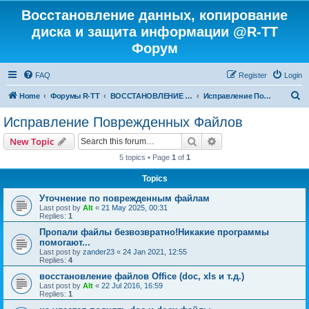
Восстановление данных, копирование
диска и защита информации @R-TT
Форум
FAQ
Register
Login
S
Home
Форумы R-TT
ВОССТАНОВЛЕНИЕ ДАННЫХ И УДАЛЕННЫХ ФАЙЛОВ
Исправление Поврежденных Файлов
e
Исправление Поврежденных Файлов
a
Search
Advanced search
New Topic
r
5 topics • Page
1
of
1
c
Topics
h
Уточнение по поврежденным файлам
Last post by
Alt
«
21 May 2025, 00:31
Replies:
1
Пропали файлы безвозвратно!Никакие программы
помогают...
Last post by
zander23
«
24 Jan 2021, 12:55
Replies:
4
восстановление файлов Office (doc, xls и т.д.)
Last post by
Alt
«
22 Jul 2016, 16:59
Replies:
1