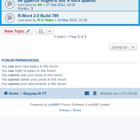
не удается поднять doc и docx файлы
Last post by
Alt
«
27 Sep 2012, 16:52
Replies:
3
R-Word 2.0 Build 789
Last post by
R-tt Team
«
19 May 2012, 21:25
New Topic
5 topics • Page
1
of
1
Jump to
FORUM PERMISSIONS
You
can
post new topics in this forum
You
can
reply to topics in this forum
You
cannot
edit your posts in this forum
You
cannot
delete your posts in this forum
You
cannot
post attachments in this forum
Home
Форумы R-TT
All times are
UTC+03:00
Powered by
phpBB
® Forum Software © phpBB Limited
Privacy
|
Terms