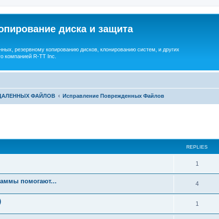
опирование диска и защита
ных, резервному копированию дисков, клонированию систем, и других
о компанией R-TT Inc.
УДАЛЕННЫХ ФАЙЛОВ
Исправление Поврежденных Файлов
ed search
REPLIES
R
1
e
аммы помогают...
R
4
p
e
)
l
R
1
p
i
e