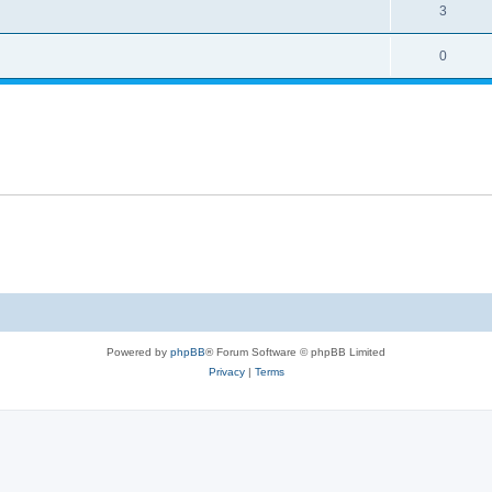
l
R
3
e
p
i
e
s
l
R
0
e
p
i
e
s
l
e
p
i
s
l
e
i
s
e
s
Powered by
phpBB
® Forum Software © phpBB Limited
Privacy
|
Terms