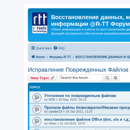
Восстановление данных, к
информации @R-TT Форум
Обмен информации и советы по восстановлению дан
функций програмного обеспечения разрабатываемог
Quick links
FAQ
Home
Форумы R-TT
ВОССТАНОВЛЕНИЕ ДАННЫХ И 
Исправление Поврежденных Файлов
Search
Advanc
New Topic
TOPICS
Уточнение по поврежденным файлам
by
МЛК
»
20 May 2025, 00:15
Пропали файлы безвозвратно!Никакие прогр
by
zander23
»
18 Jan 2021, 13:25
восстановление файлов Office (doc, xls и т.д.
by
Иван
»
21 Jul 2016, 16:57