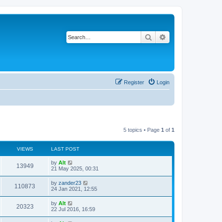
Search
Advanced search
Register
Login
5 topics • Page
1
of
1
VIEWS
LAST POST
L
by
Alt
V
13949
a
21 May 2025, 00:31
s
i
t
L
by
zander23
V
110873
p
a
24 Jan 2021, 12:55
e
o
s
s
i
t
L
by
Alt
w
t
V
20323
p
a
22 Jul 2016, 16:59
e
o
s
s
s
i
t